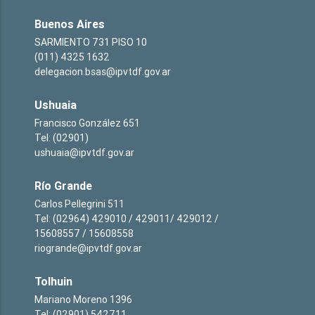
Buenos Aires
SARMIENTO 731 PISO 10
(011) 4325 1632
delegacion.bsas@ipvtdf.gov.ar
Ushuaia
Francisco González 651
Tel: (02901)
ushuaia@ipvtdf.gov.ar
Río Grande
Carlos Pellegrini 511
Tel: (02964) 429010 / 429011/ 429012 /
15608557 / 15608558
riogrande@ipvtdf.gov.ar
Tolhuin
Mariano Moreno 1396
Tel: (02901) 542711