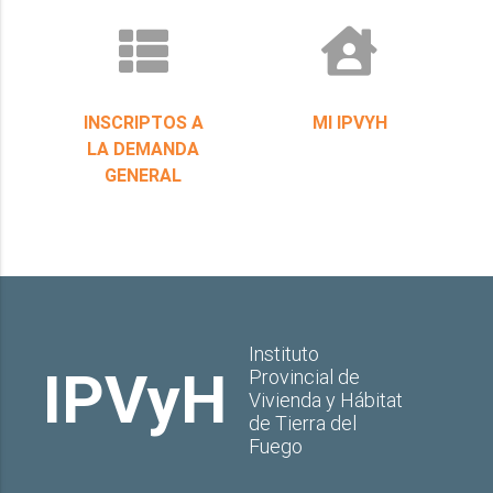
INSCRIPTOS A
MI IPVYH
LA DEMANDA
GENERAL
Instituto
IPVyH
Provincial de
Vivienda y Hábitat
de Tierra del
Fuego