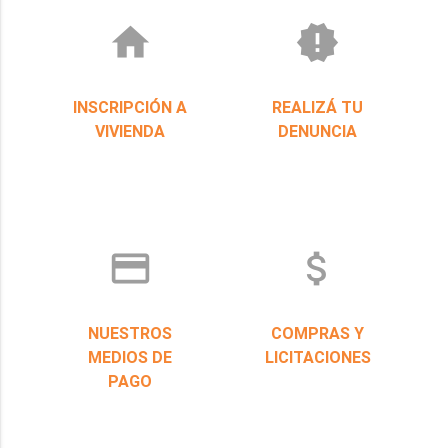
home
new_releases
INSCRIPCIÓN A
REALIZÁ TU
VIVIENDA
DENUNCIA
credit_card
attach_money
NUESTROS
COMPRAS Y
MEDIOS DE
LICITACIONES
PAGO