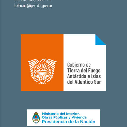
tolhuin@ipvtdf.gov.ar