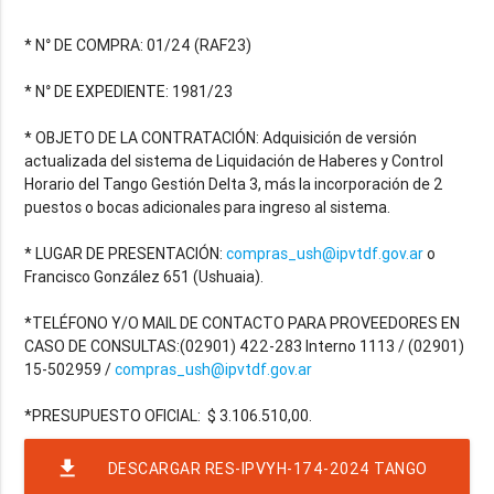
* N° DE COMPRA: 01/24 (RAF23)
* N° DE EXPEDIENTE: 1981/23
* OBJETO DE LA CONTRATACIÓN: Adquisición de versión
actualizada del sistema de Liquidación de Haberes y Control
Horario del Tango Gestión Delta 3, más la incorporación de 2
puestos o bocas adicionales para ingreso al sistema.
* LUGAR DE PRESENTACIÓN:
compras_ush@ipvtdf.gov.ar
o
Francisco González 651 (Ushuaia).
*TELÉFONO Y/O MAIL DE CONTACTO PARA PROVEEDORES EN
CASO DE CONSULTAS:(02901) 422-283 Interno 1113 / (02901)
15-502959 /
compras_ush@ipvtdf.gov.ar
file_download
DESCARGAR RES-IPVYH-174-2024 TANGO