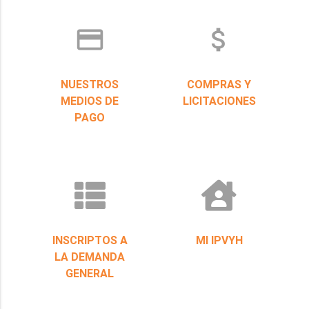
credit_card
attach_money
NUESTROS
COMPRAS Y
MEDIOS DE
LICITACIONES
PAGO
INSCRIPTOS A
MI IPVYH
LA DEMANDA
GENERAL