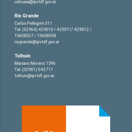
ushuaia@ipvtdf.gov.ar
Río Grande
Carlos Pellegrini 511
Tel: (02964) 429010 / 429011/ 429012 /
15608557 / 15608558
riogrande@ipvtdf.gov.ar
Tolhuin
Mariano Moreno 1396
Tel: (02901) 542711
tolhuin@ipvtdf.gov.ar