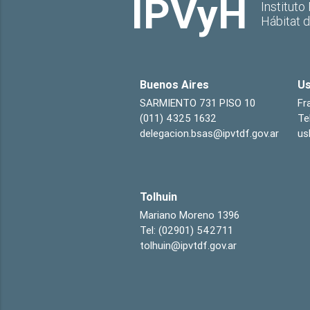
IPVyH
Instituto
Hábitat 
Buenos Aires
Us
SARMIENTO 731 PISO 10
Fr
(011) 4325 1632
Te
delegacion.bsas@ipvtdf.gov.ar
us
Tolhuin
Mariano Moreno 1396
Tel: (02901) 542711
tolhuin@ipvtdf.gov.ar