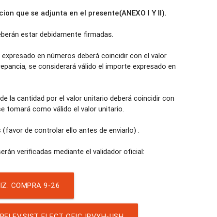
ion que se adjunta en el presente(ANEXO I Y II).
deberán estar debidamente firmadas.
al expresado en números deberá coincidir con el valor
repancia, se considerará válido el importe expresado en
de la cantidad por el valor unitario deberá coincidir con
 se tomará como válido el valor unitario.
(favor de controlar ello antes de enviarlo) .
serán verificadas mediante el validador oficial:
IZ. COMPRA 9-26
RELEV.SIST ELECT OFIC IPVYH-USH