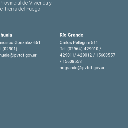
 Provincial de Vivienda y
de Tierra del Fuego
huaia
Río Grande
ancisco González 651
Carlos Pellegrini 511
l: (02901)
Tel: (02964) 429010 /
huaia@ipvtdf.gov.ar
429011/ 429012 / 15608557
/ 15608558
riogrande@ipvtdf.gov.ar