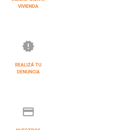
VIVIENDA
new_releases
REALIZÁ TU
DENUNCIA
credit_card