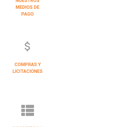
NUESTROS
MEDIOS DE
PAGO
attach_money
COMPRAS Y
LICITACIONES