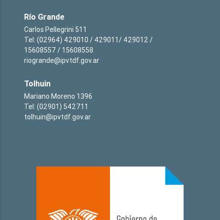
Río Grande
Carlos Pellegrini 511
Tel: (02964) 429010 / 429011/ 429012 /
15608557 / 15608558
riogrande@ipvtdf.gov.ar
Tolhuin
Mariano Moreno 1396
Tel: (02901) 542711
tolhuin@ipvtdf.gov.ar