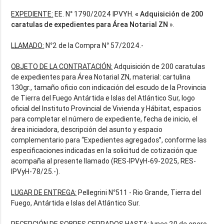
EXPEDIENTE:
EE. N° 1790/2024 IPVYH.
«
Adquisición de 200
caratulas de expedientes para Área Notarial ZN
».
LLAMADO:
N°2 de la Compra N° 57/2024.-
OBJETO DE LA CONTRATACIÓN:
Adquisición de 200 caratulas
de expedientes para Área Notarial ZN, material: cartulina
130gr., tamaño oficio con indicación del escudo de la Provincia
de Tierra del Fuego Antártida e Islas del Atlántico Sur, logo
oficial del Instituto Provincial de Vivienda y Hábitat, espacios
para completar el número de expediente, fecha de inicio, el
área iniciadora, descripción del asunto y espacio
complementario para “Expedientes agregados”, conforme las
especificaciones indicadas en la solicitud de cotización que
acompaña al presente llamado (RES-IPVyH-69-2025, RES-
IPVyH-78/25.-).
LUGAR DE ENTREGA:
Pellegrini N°511 - Rio Grande, Tierra del
Fuego, Antártida e Islas del Atlántico Sur.
RECEPCIÓN DE SOBRES CERRADOS HASTA:
lunes 20 de enero