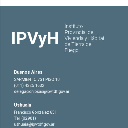
Instituto
IPVyH
Provincial de
Vivienda y Hábitat
de Tierra del
Fuego
Buenos Aires
SARMIENTO 731 PISO 10
(011) 4325 1632
delegacion.bsas@ipvtdf.gov.ar
Ushuaia
Francisco González 651
Tel: (02901)
ushuaia@ipvtdf.gov.ar