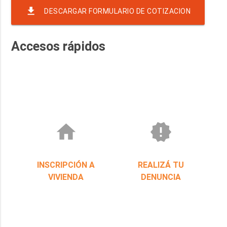
file_download
DESCARGAR FORMULARIO DE COTIZACION
Accesos rápidos
home
new_releases
INSCRIPCIÓN A
REALIZÁ TU
VIVIENDA
DENUNCIA