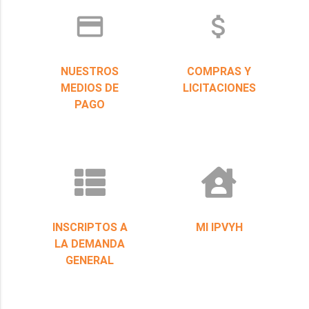
credit_card
attach_money
NUESTROS
COMPRAS Y
MEDIOS DE
LICITACIONES
PAGO
INSCRIPTOS A
MI IPVYH
LA DEMANDA
GENERAL