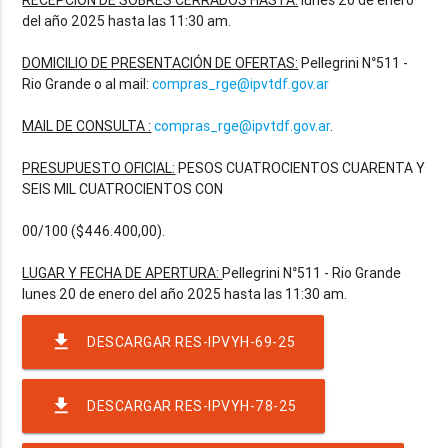
del año 2025 hasta las 11:30 am.
DOMICILIO DE PRESENTACIÓN DE OFERTAS:
Pellegrini N°511 -
Rio Grande o al mail:
compras_rge@ipvtdf.gov.ar
MAIL DE CONSULTA :
compras_rge@ipvtdf.gov.ar
.
PRESUPUESTO OFICIAL:
PESOS CUATROCIENTOS CUARENTA Y
SEIS MIL CUATROCIENTOS CON
00/100 ($446.400,00).
LUGAR Y FECHA DE APERTURA:
Pellegrini N°511 - Rio Grande
file_download
DESCARGAR RES-IPVYH-69-25
file_download
DESCARGAR RES-IPVYH-78-25