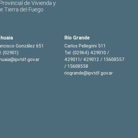
 Provincial de Vivienda y
de Tierra del Fuego
huaia
Río Grande
ancisco González 651
Carlos Pellegrini 511
l: (02901)
Tel: (02964) 429010 /
huaia@ipvtdf.gov.ar
429011/ 429012 / 15608557
/ 15608558
riogrande@ipvtdf.gov.ar