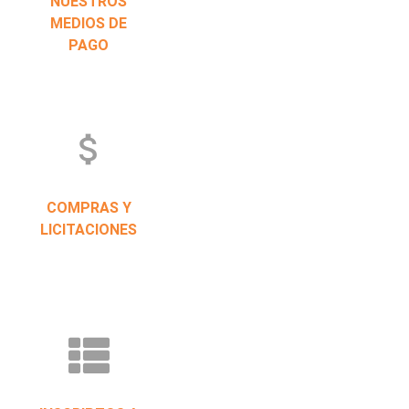
NUESTROS
MEDIOS DE
PAGO
attach_money
COMPRAS Y
LICITACIONES