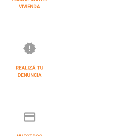
VIVIENDA
new_releases
REALIZÁ TU
DENUNCIA
credit_card