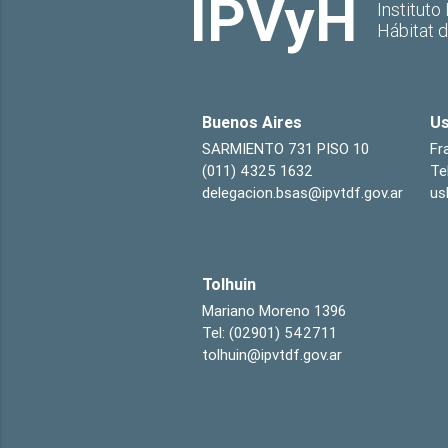
IPVyH
Instituto
Hábitat 
Buenos Aires
Us
SARMIENTO 731 PISO 10
Fr
(011) 4325 1632
Te
delegacion.bsas@ipvtdf.gov.ar
us
Tolhuin
Mariano Moreno 1396
Tel: (02901) 542711
tolhuin@ipvtdf.gov.ar