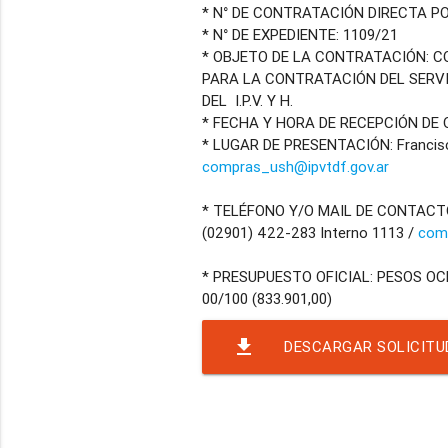
* N° DE CONTRATACIÓN DIRECTA PO
* N° DE EXPEDIENTE: 1109/21
* OBJETO DE LA CONTRATACIÓN: 
PARA LA CONTRATACIÓN DEL SERV
DEL I.P.V. Y H.
* FECHA Y HORA DE RECEPCIÓN DE OF
* LUGAR DE PRESENTACIÓN: Francisc
compras_ush@ipvtdf.gov.ar
* TELÉFONO Y/O MAIL DE CONTACT
(02901) 422-283 Interno 1113 /
comp
* PRESUPUESTO OFICIAL: PESOS O
file_download
DESCARGAR SOLICITU