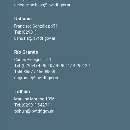
delegacion.bsas@ipvtdf.gov.ar
Ushuaia
Francisco González 651
Tel: (02901)
ushuaia@ipvtdf.gov.ar
Río Grande
Carlos Pellegrini 511
Tel: (02964) 429010 / 429011/ 429012 /
15608557 / 15608558
riogrande@ipvtdf.gov.ar
Tolhuin
Mariano Moreno 1396
Tel: (02901) 542711
tolhuin@ipvtdf.gov.ar