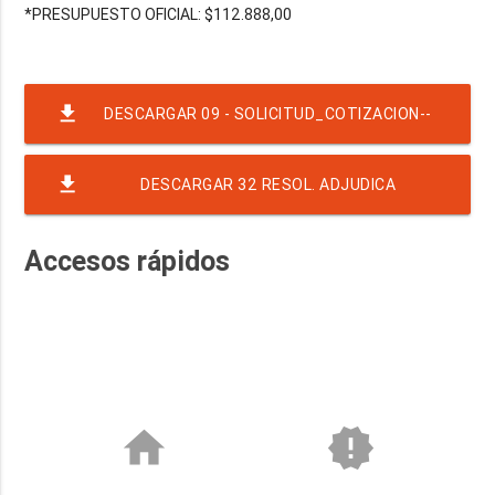
*PRESUPUESTO OFICIAL: $112.888,00
file_download
DESCARGAR 09 - SOLICITUD_COTIZACION--
NRO-52-EJER-2022-RAF-23-RND-5148
file_download
DESCARGAR 32 RESOL. ADJUDICA
CREDENCIALES IPVYH (1)
Accesos rápidos
home
new_releases