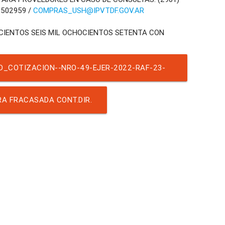
-502959 /
COMPRAS_USH@IPVTDF.GOV.AR
SCIENTOS SEIS MIL OCHOCIENTOS SETENTA CON
D_COTIZACION--NRO-49-EJER-2022-RAF-23-
NADO 2DO LLAMADO) -ESCANEADA Y FIRMADA.
A FRACASADA CONT.DIR.