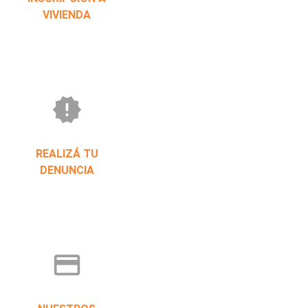
VIVIENDA
new_releases
REALIZÁ TU
DENUNCIA
credit_card