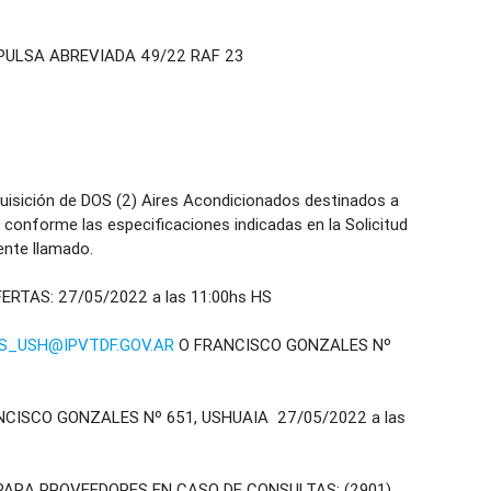
ULSA ABREVIADA 49/22 RAF 23
ición de DOS (2) Aires Acondicionados destinados a
, conforme las especificaciones indicadas en la Solicitud
ente llamado.
RTAS: 27/05/2022 a las 11:00hs HS
_USH@IPVTDF.GOV.AR
O FRANCISCO GONZALES Nº
CISCO GONZALES Nº 651, USHUAIA 27/05/2022 a las
PARA PROVEEDORES EN CASO DE CONSULTAS: (2901)