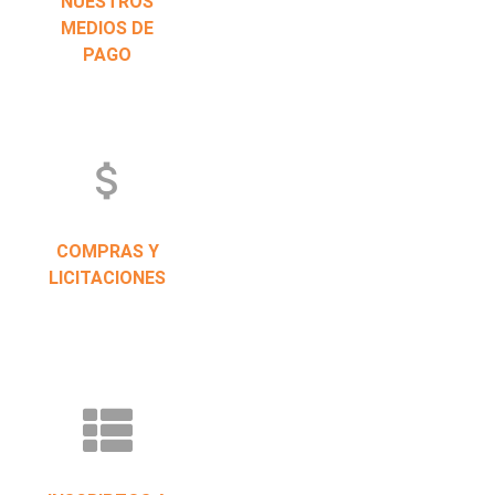
NUESTROS
MEDIOS DE
PAGO
attach_money
COMPRAS Y
LICITACIONES