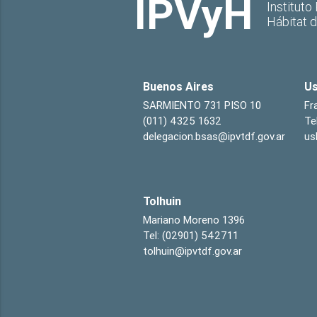
IPVyH
Instituto
Hábitat 
Buenos Aires
Us
SARMIENTO 731 PISO 10
Fr
(011) 4325 1632
Te
delegacion.bsas@ipvtdf.gov.ar
us
Tolhuin
Mariano Moreno 1396
Tel: (02901) 542711
tolhuin@ipvtdf.gov.ar