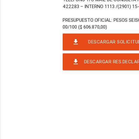
422283 – INTERNO 1113 /(2901) 15
PRESUPUESTO OFICIAL: PESOS SEI
file_download
DESCARGAR SOLICITU
RND-336 (AIRE ACONDICIO
file_download
DESCARGAR RES.DECLAR