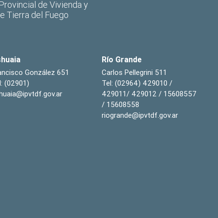
 Provincial de Vivienda y
de Tierra del Fuego
huaia
Río Grande
ancisco González 651
Carlos Pellegrini 511
l: (02901)
Tel: (02964) 429010 /
huaia@ipvtdf.gov.ar
429011/ 429012 / 15608557
/ 15608558
riogrande@ipvtdf.gov.ar