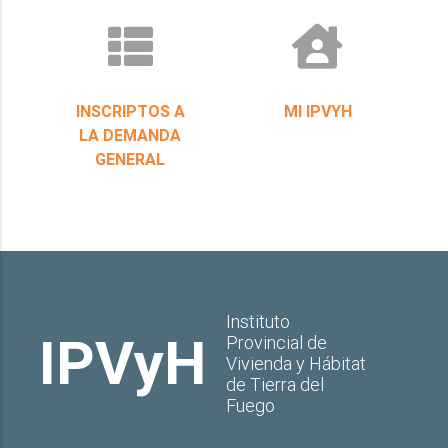
INSCRIPTOS A
MI IPVYH
LA DEMANDA
GENERAL
Instituto
IPVyH
Provincial de
Vivienda y Hábitat
de Tierra del
Fuego