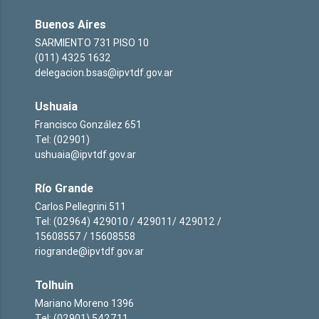
Buenos Aires
SARMIENTO 731 PISO 10
(011) 4325 1632
delegacion.bsas@ipvtdf.gov.ar
Ushuaia
Francisco González 651
Tel: (02901)
ushuaia@ipvtdf.gov.ar
Río Grande
Carlos Pellegrini 511
Tel: (02964) 429010 / 429011/ 429012 /
15608557 / 15608558
riogrande@ipvtdf.gov.ar
Tolhuin
Mariano Moreno 1396
Tel: (02901) 542711