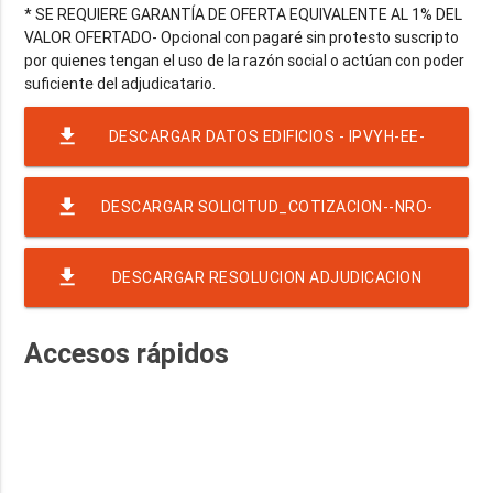
* SE REQUIERE GARANTÍA DE OFERTA EQUIVALENTE AL 1% DEL
VALOR OFERTADO- Opcional con pagaré sin protesto suscripto
por quienes tengan el uso de la razón social o actúan con poder
file_download
DESCARGAR DATOS EDIFICIOS - IPVYH-EE-
1429-2023
file_download
DESCARGAR SOLICITUD_COTIZACION--NRO-
37-EJER-2023-RAF-23-CD(CA) SEGURO INTEGRAL
file_download
DESCARGAR RESOLUCION ADJUDICACION
CONSORCIOS
NACION SEGUROS SA
Accesos rápidos