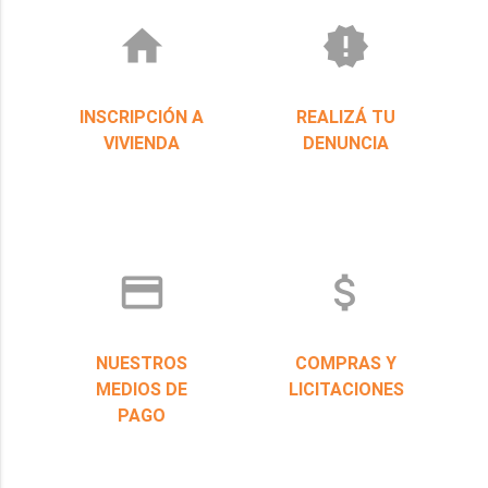
home
new_releases
INSCRIPCIÓN A
REALIZÁ TU
VIVIENDA
DENUNCIA
credit_card
attach_money
NUESTROS
COMPRAS Y
MEDIOS DE
LICITACIONES
PAGO