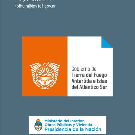
tolhuin@ipvtdf.gov.ar