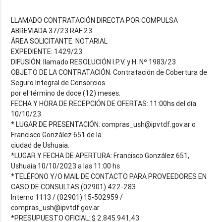
LLAMADO CONTRATACIÓN DIRECTA POR COMPULSA
ABREVIADA 37/23 RAF 23
ÁREA SOLICITANTE: NOTARIAL
EXPEDIENTE: 1429/23
DIFUSIÓN: llamado RESOLUCIÓN I.P.V. y H. Nº 1983/23
OBJETO DE LA CONTRATACIÓN: Contratación de Cobertura de
Seguro Integral de Consorcios
por el término de doce (12) meses.
FECHA Y HORA DE RECEPCIÓN DE OFERTAS: 11:00hs del día
10/10/23.
* LUGAR DE PRESENTACIÓN: compras_ush@ipvtdf.gov.ar o
Francisco González 651 de la
ciudad de Ushuaia.
*LUGAR Y FECHA DE APERTURA: Francisco González 651,
Ushuaia 10/10/2023 a las 11:00 hs
*TELÉFONO Y/O MAIL DE CONTACTO PARA PROVEEDORES EN
CASO DE CONSULTAS:(02901) 422-283
Interno 1113 / (02901) 15-502959 /
compras_ush@ipvtdf.gov.ar
*PRESUPUESTO OFICIAL: $ 2.845.941,43