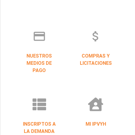
credit_card
attach_money
NUESTROS
COMPRAS Y
MEDIOS DE
LICITACIONES
PAGO
INSCRIPTOS A
MI IPVYH
LA DEMANDA