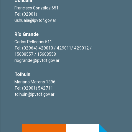
Ushuaia
Francisco González 651
Tel: (02901)
ushuaia@ipvtdf.gov.ar
Río Grande
Carlos Pellegrini 511
Tel: (02964) 429010 / 429011/ 429012 /
15608557 / 15608558
riogrande@ipvtdf.gov.ar
Tolhuin
Mariano Moreno 1396
Tel: (02901) 542711
tolhuin@ipvtdf.gov.ar