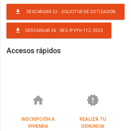
file_download
DESCARGAR 22 - SOLICITUD DE COTIZACION
CD 120-22 CF
file_download
DESCARGAR 36 - RES-IPVYH-112-2023
Accesos rápidos
home
new_releases
INSCRIPCIÓN A
REALIZÁ TU
VIVIENDA
DENUNCIA