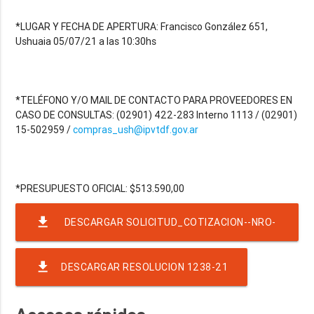
*LUGAR Y FECHA DE APERTURA: Francisco González 651,
Ushuaia 05/07/21 a las 10:30hs
*TELÉFONO Y/O MAIL DE CONTACTO PARA PROVEEDORES EN
CASO DE CONSULTAS: (02901) 422-283 Interno 1113 / (02901)
15-502959 /
compras_ush@ipvtdf.gov.ar
file_download
DESCARGAR SOLICITUD_COTIZACION--NRO-
36-EJER-2021-RAF-23-RND-3617
file_download
DESCARGAR RESOLUCION 1238-21