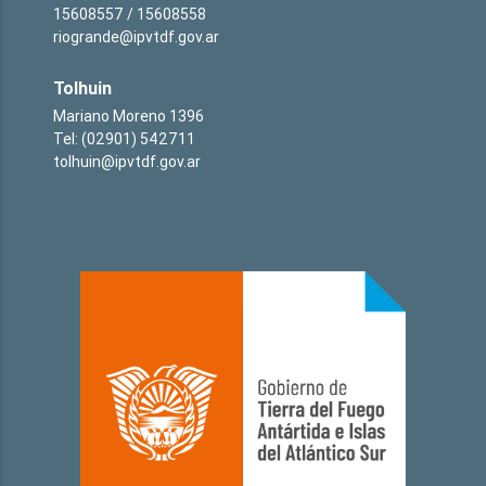
15608557 / 15608558
riogrande@ipvtdf.gov.ar
Tolhuin
Mariano Moreno 1396
Tel: (02901) 542711
tolhuin@ipvtdf.gov.ar