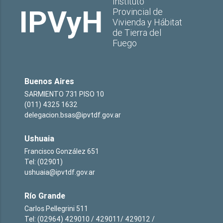
Instituto
IPVyH
Provincial de
Vivienda y Hábitat
de Tierra del
Fuego
Buenos Aires
SARMIENTO 731 PISO 10
(011) 4325 1632
delegacion.bsas@ipvtdf.gov.ar
Ushuaia
Francisco González 651
Tel: (02901)
ushuaia@ipvtdf.gov.ar
Río Grande
Carlos Pellegrini 511
Tel: (02964) 429010 / 429011/ 429012 /