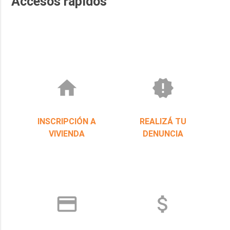
Accesos rápidos
home
new_releases
INSCRIPCIÓN A
REALIZÁ TU
VIVIENDA
DENUNCIA
credit_card
attach_money