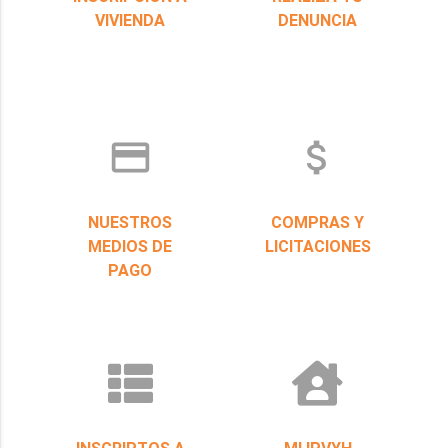
VIVIENDA
DENUNCIA
credit_card
attach_money
NUESTROS
COMPRAS Y
MEDIOS DE
LICITACIONES
PAGO
INSCRIPTOS A
MI IPVYH