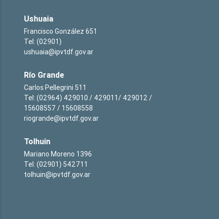
Ushuaia
Francisco González 651
Tel: (02901)
ushuaia@ipvtdf.gov.ar
Río Grande
Carlos Pellegrini 511
Tel: (02964) 429010 / 429011/ 429012 /
15608557 / 15608558
riogrande@ipvtdf.gov.ar
Tolhuin
Mariano Moreno 1396
Tel: (02901) 542711
tolhuin@ipvtdf.gov.ar