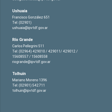
Ushuaia
Francisco González 651
Tel: (02901)
ushuaia@ipvtdf.gov.ar
Río Grande
Carlos Pellegrini 511
Tel: (02964) 429010 / 429011/ 429012 /
15608557 / 15608558
riogrande@ipvtdf.gov.ar
Tolhuin
Mariano Moreno 1396
Tel: (02901) 542711
tolhuin@ipvtdf.gov.ar