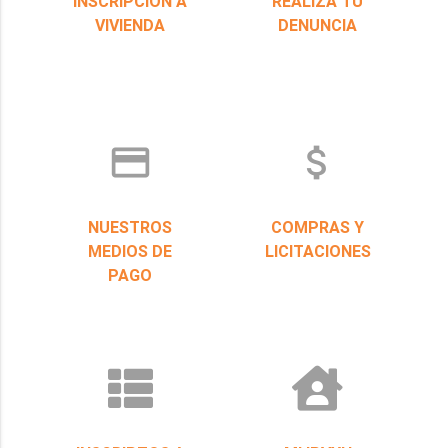
INSCRIPCIÓN A
REALIZÁ TU
VIVIENDA
DENUNCIA
credit_card
attach_money
NUESTROS
COMPRAS Y
MEDIOS DE
LICITACIONES
PAGO