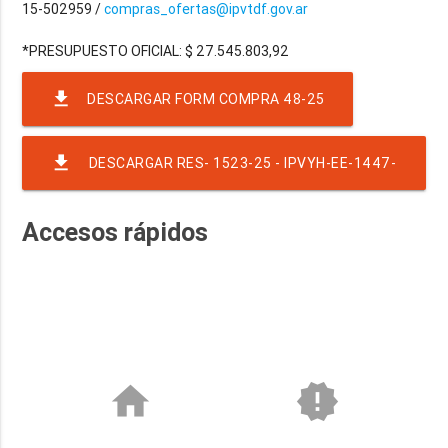
15-502959 /
compras_ofertas@ipvtdf.gov.ar
file_download
DESCARGAR FORM COMPRA 48-25
file_download
DESCARGAR RES- 1523-25 - IPVYH-EE-1447-
2025
Accesos rápidos
home
new_releases