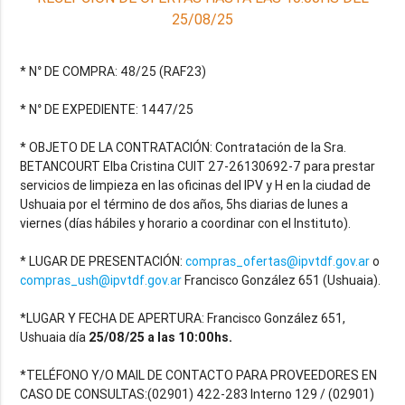
25/08/25
* N° DE COMPRA: 48/25 (RAF23)
* N° DE EXPEDIENTE: 1447/25
* OBJETO DE LA CONTRATACIÓN: Contratación de la Sra.
BETANCOURT Elba Cristina CUIT 27-26130692-7 para prestar
servicios de limpieza en las oficinas del IPV y H en la ciudad de
Ushuaia por el término de dos años, 5hs diarias de lunes a
viernes (días hábiles y horario a coordinar con el Instituto).
* LUGAR DE PRESENTACIÓN:
compras_ofertas@ipvtdf.gov.ar
o
compras_ush@ipvtdf.gov.ar
Francisco González 651 (Ushuaia).
*LUGAR Y FECHA DE APERTURA: Francisco González 651,
Ushuaia día
25/08/25 a las 10:00hs.
*TELÉFONO Y/O MAIL DE CONTACTO PARA PROVEEDORES EN
CASO DE CONSULTAS:(02901) 422-283 Interno 129 / (02901)