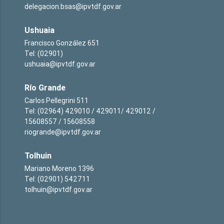
delegacion.bsas@ipvtdf.gov.ar
Ushuaia
Francisco González 651
Tel: (02901)
ushuaia@ipvtdf.gov.ar
Río Grande
Carlos Pellegrini 511
Tel: (02964) 429010 / 429011/ 429012 /
15608557 / 15608558
riogrande@ipvtdf.gov.ar
Tolhuin
Mariano Moreno 1396
Tel: (02901) 542711
tolhuin@ipvtdf.gov.ar