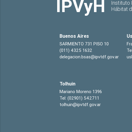
IPVyH
Instituto
Hábitat 
Buenos Aires
Us
SARMIENTO 731 PISO 10
Fr
(011) 4325 1632
Te
delegacion.bsas@ipvtdf.gov.ar
us
Tolhuin
Mariano Moreno 1396
Tel: (02901) 542711
tolhuin@ipvtdf.gov.ar