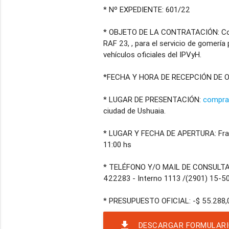
* Nº EXPEDIENTE: 601/22
* OBJETO DE LA CONTRATACIÓN: Cont
RAF 23, , para el servicio de gomería
vehículos oficiales del IPVyH.
*FECHA Y HORA DE RECEPCIÓN DE OF
* LUGAR DE PRESENTACIÓN:
compra
ciudad de Ushuaia.
* LUGAR Y FECHA DE APERTURA: Fran
11:00 hs
* TELÉFONO Y/O MAIL DE CONSULT
422283 - Interno 1113 /(2901) 15-5
file_download
DESCARGAR FORMULARI