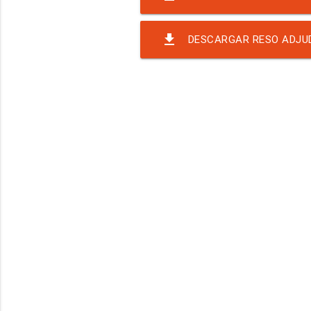
file_download
DESCARGAR RESO ADJU