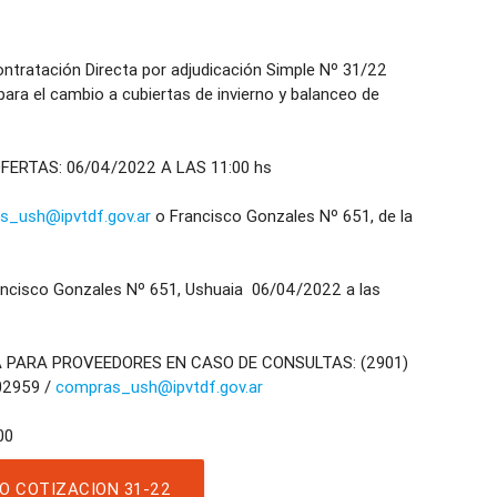
ratación Directa por adjudicación Simple Nº 31/22
 para el cambio a cubiertas de invierno y balanceo de
ERTAS: 06/04/2022 A LAS 11:00 hs
s_ush@ipvtdf.gov.ar
o Francisco Gonzales Nº 651, de la
cisco Gonzales Nº 651, Ushuaia 06/04/2022 a las
A PARA PROVEEDORES EN CASO DE CONSULTAS: (2901)
02959 /
compras_ush@ipvtdf.gov.ar
O COTIZACION 31-22