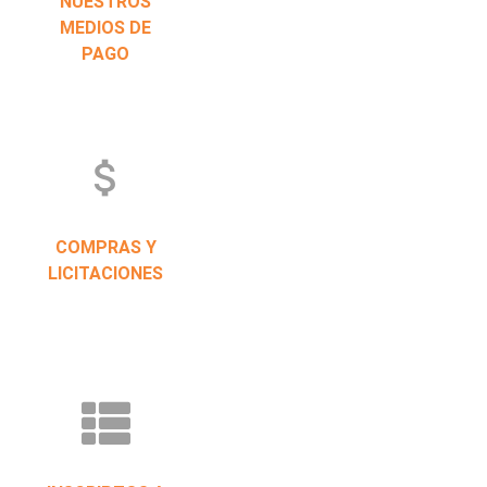
NUESTROS
MEDIOS DE
PAGO
attach_money
COMPRAS Y
LICITACIONES