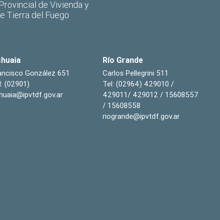
 Provincial de Vivienda y
de Tierra del Fuego
huaia
Río Grande
ancisco González 651
Carlos Pellegrini 511
l: (02901)
Tel: (02964) 429010 /
huaia@ipvtdf.gov.ar
429011/ 429012 / 15608557
/ 15608558
riogrande@ipvtdf.gov.ar