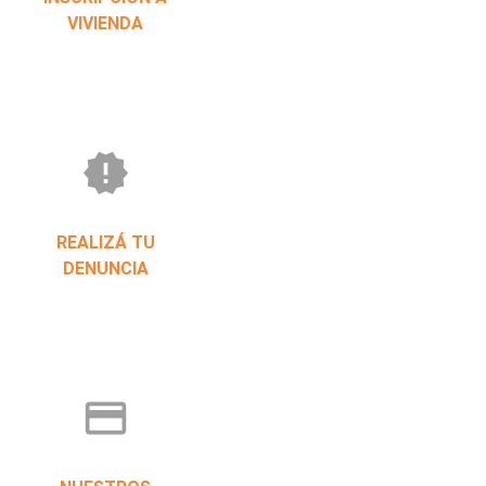
VIVIENDA
new_releases
REALIZÁ TU
DENUNCIA
credit_card