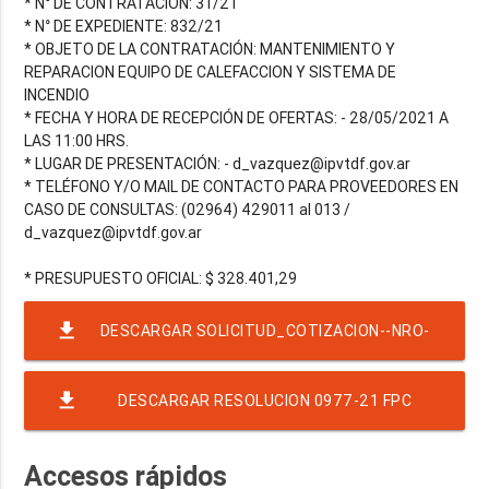
* N° DE CONTRATACIÓN: 31/21
* N° DE EXPEDIENTE: 832/21
* OBJETO DE LA CONTRATACIÓN: MANTENIMIENTO Y
REPARACION EQUIPO DE CALEFACCION Y SISTEMA DE
INCENDIO
* FECHA Y HORA DE RECEPCIÓN DE OFERTAS: - 28/05/2021 A
LAS 11:00 HRS.
* LUGAR DE PRESENTACIÓN: - d_vazquez@ipvtdf.gov.ar
* TELÉFONO Y/O MAIL DE CONTACTO PARA PROVEEDORES EN
CASO DE CONSULTAS: (02964) 429011 al 013 /
d_vazquez@ipvtdf.gov.ar
file_download
DESCARGAR SOLICITUD_COTIZACION--NRO-
31-EJER-2021-RAF-23-RND-5902
file_download
DESCARGAR RESOLUCION 0977-21 FPC
REPARACION DE URGENCIA
Accesos rápidos