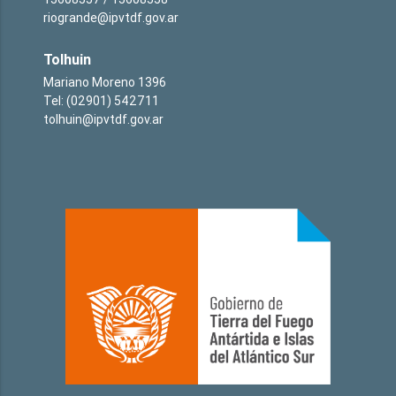
riogrande@ipvtdf.gov.ar
Tolhuin
Mariano Moreno 1396
Tel: (02901) 542711
tolhuin@ipvtdf.gov.ar