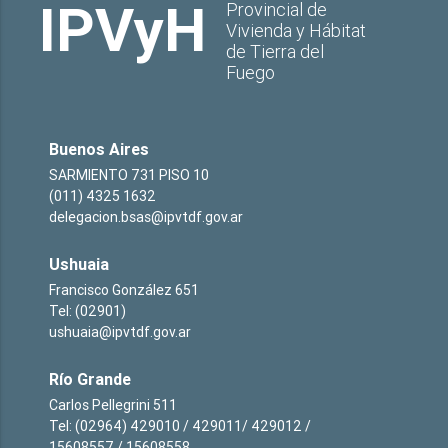
IPVyH
Provincial de
Vivienda y Hábitat
de Tierra del
Fuego
Buenos Aires
SARMIENTO 731 PISO 10
(011) 4325 1632
delegacion.bsas@ipvtdf.gov.ar
Ushuaia
Francisco González 651
Tel: (02901)
ushuaia@ipvtdf.gov.ar
Río Grande
Carlos Pellegrini 511
Tel: (02964) 429010 / 429011/ 429012 /
15608557 / 15608558