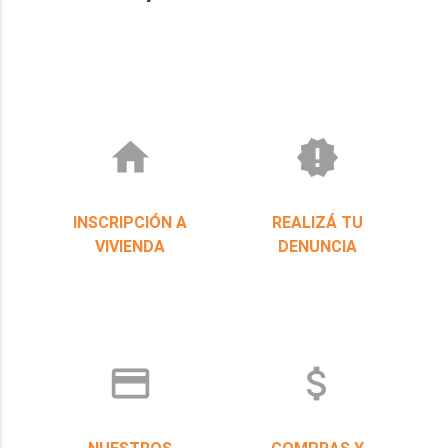
home
new_releases
INSCRIPCIÓN A
REALIZÁ TU
VIVIENDA
DENUNCIA
credit_card
attach_money
NUESTROS
COMPRAS Y