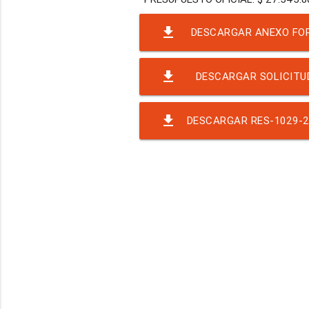
file_download
DESCARGAR ANEXO FOR
file_download
DESCARGAR SOLICITU
TEMP-4
file_download
DESCARGAR RES-1029-2