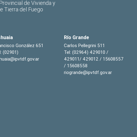
 Provincial de Vivienda y
de Tierra del Fuego
huaia
Río Grande
ancisco González 651
Carlos Pellegrini 511
l: (02901)
Tel: (02964) 429010 /
huaia@ipvtdf.gov.ar
429011/ 429012 / 15608557
/ 15608558
riogrande@ipvtdf.gov.ar