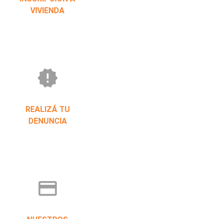
VIVIENDA
new_releases
REALIZÁ TU
DENUNCIA
credit_card