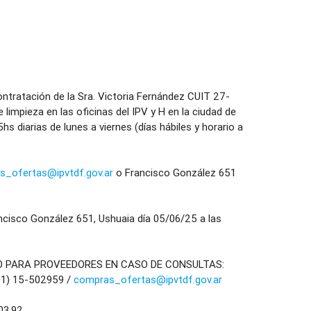
atación de la Sra. Victoria Fernández CUIT 27-
limpieza en las oficinas del IPV y H en la ciudad de
s diarias de lunes a viernes (días hábiles y horario a
s_ofertas@ipvtdf.gov.ar
o Francisco González 651
sco González 651, Ushuaia día 05/06/25 a las
O PARA PROVEEDORES EN CASO DE CONSULTAS:
01) 15-502959 /
compras_ofertas@ipvtdf.gov.ar