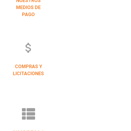
NUESTROS
MEDIOS DE
PAGO
attach_money
COMPRAS Y
LICITACIONES