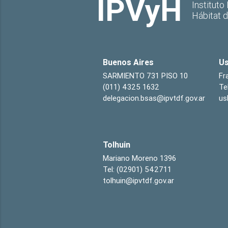
IPVyH
Instituto
Hábitat 
Buenos Aires
Us
SARMIENTO 731 PISO 10
Fr
(011) 4325 1632
Te
delegacion.bsas@ipvtdf.gov.ar
us
Tolhuin
Mariano Moreno 1396
Tel: (02901) 542711
tolhuin@ipvtdf.gov.ar