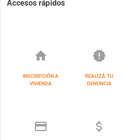
Accesos rápidos
home
new_releases
INSCRIPCIÓN A
REALIZÁ TU
VIVIENDA
DENUNCIA
credit_card
attach_money