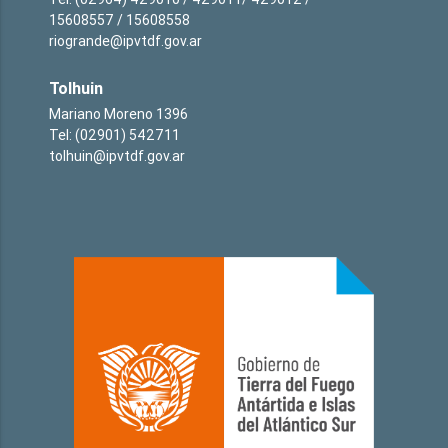
15608557 / 15608558
riogrande@ipvtdf.gov.ar
Tolhuin
Mariano Moreno 1396
Tel: (02901) 542711
tolhuin@ipvtdf.gov.ar