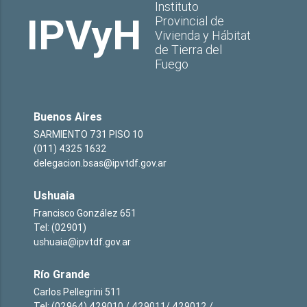
Instituto
IPVyH
Provincial de
Vivienda y Hábitat
de Tierra del
Fuego
Buenos Aires
SARMIENTO 731 PISO 10
(011) 4325 1632
delegacion.bsas@ipvtdf.gov.ar
Ushuaia
Francisco González 651
Tel: (02901)
ushuaia@ipvtdf.gov.ar
Río Grande
Carlos Pellegrini 511
Tel: (02964) 429010 / 429011/ 429012 /