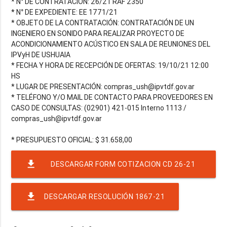
* N° DE CONTRATACIÓN: 26/21 RAF 2350
* N° DE EXPEDIENTE: EE 1771/21
* OBJETO DE LA CONTRATACIÓN: CONTRATACIÓN DE UN
INGENIERO EN SONIDO PARA REALIZAR PROYECTO DE
ACONDICIONAMIENTO ACÚSTICO EN SALA DE REUNIONES DEL
IPVyH DE USHUAIA
* FECHA Y HORA DE RECEPCIÓN DE OFERTAS: 19/10/21 12:00
HS
* LUGAR DE PRESENTACIÓN: compras_ush@ipvtdf.gov.ar
* TELÉFONO Y/O MAIL DE CONTACTO PARA PROVEEDORES EN
CASO DE CONSULTAS: (02901) 421-015 Interno 1113 /
compras_ush@ipvtdf.gov.ar
file_download
DESCARGAR FORM COTIZACION CD 26-21
RAF2350
file_download
DESCARGAR RESOLUCIÓN 1867-21