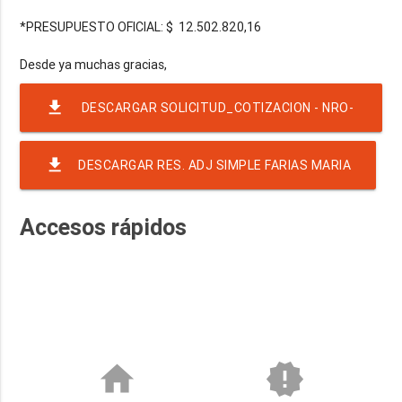
*PRESUPUESTO OFICIAL: $ 12.502.820,16
file_download
DESCARGAR SOLICITUD_COTIZACION - NRO-
22-EJER-2025-RAF-23-TEMP-4408 FARÍAS MARÍA
file_download
DESCARGAR RES. ADJ SIMPLE FARIAS MARIA
SALOMÉ
Accesos rápidos
home
new_releases