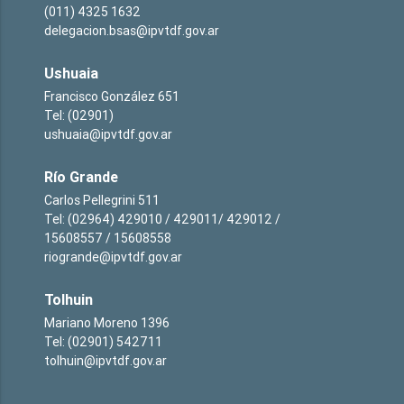
(011) 4325 1632
delegacion.bsas@ipvtdf.gov.ar
Ushuaia
Francisco González 651
Tel: (02901)
ushuaia@ipvtdf.gov.ar
Río Grande
Carlos Pellegrini 511
Tel: (02964) 429010 / 429011/ 429012 /
15608557 / 15608558
riogrande@ipvtdf.gov.ar
Tolhuin
Mariano Moreno 1396
Tel: (02901) 542711
tolhuin@ipvtdf.gov.ar