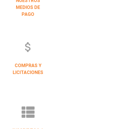
NUESTROS
MEDIOS DE
PAGO
attach_money
COMPRAS Y
LICITACIONES