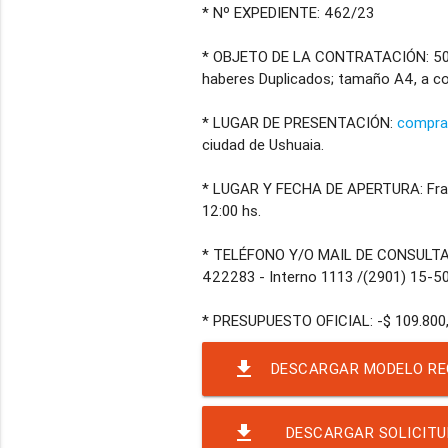
* Nº EXPEDIENTE: 462/23
* OBJETO DE LA CONTRATACIÓN:
50
haberes Duplicados; tamaño A4, a co
* LUGAR DE PRESENTACIÓN:
compra
ciudad de Ushuaia.
* LUGAR Y FECHA DE APERTURA: Fran
12:00 hs.
* TELÉFONO Y/O MAIL DE CONSULT
422283 - Interno 1113 /(2901) 15-5
file_download
DESCARGAR MODELO REC
file_download
DESCARGAR SOLICITU