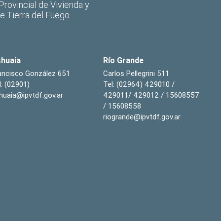
 Provincial de Vivienda y
de Tierra del Fuego
huaia
Río Grande
ancisco González 651
Carlos Pellegrini 511
l: (02901)
Tel: (02964) 429010 /
huaia@ipvtdf.gov.ar
429011/ 429012 / 15608557
/ 15608558
riogrande@ipvtdf.gov.ar