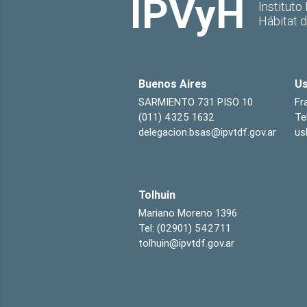
IPVyH
Instituto
Hábitat 
Buenos Aires
Us
SARMIENTO 731 PISO 10
Fr
(011) 4325 1632
Te
delegacion.bsas@ipvtdf.gov.ar
us
Tolhuin
Mariano Moreno 1396
Tel: (02901) 542711
tolhuin@ipvtdf.gov.ar