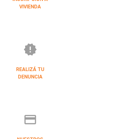
VIVIENDA
new_releases
REALIZÁ TU
DENUNCIA
credit_card