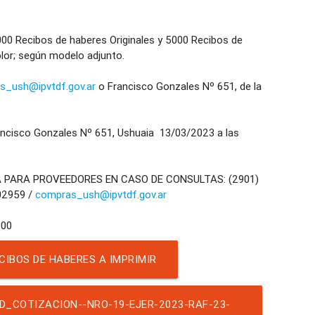
00 Recibos de haberes Originales y 5000 Recibos de
lor; según modelo adjunto.
s_ush@ipvtdf.gov.ar
o Francisco Gonzales Nº 651, de la
cisco Gonzales Nº 651, Ushuaia 13/03/2023 a las
A PARA PROVEEDORES EN CASO DE CONSULTAS: (2901)
02959 /
compras_ush@ipvtdf.gov.ar
IBOS DE HABERES A IMPRIMIR
D_COTIZACION--NRO-19-EJER-2023-RAF-23-