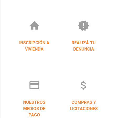
home
new_releases
INSCRIPCIÓN A
REALIZÁ TU
VIVIENDA
DENUNCIA
credit_card
attach_money
NUESTROS
COMPRAS Y
MEDIOS DE
LICITACIONES
PAGO