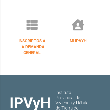
INSCRIPTOS A
MI IPVYH
LA DEMANDA
GENERAL
Instituto
IPVyH
Provincial de
Vivienda y Hábitat
de Tierra del