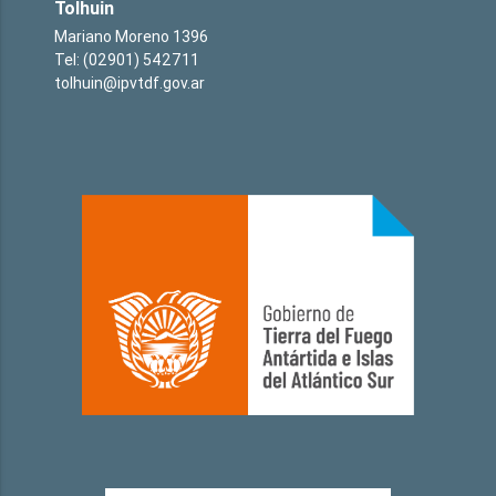
Tolhuin
Mariano Moreno 1396
Tel: (02901) 542711
tolhuin@ipvtdf.gov.ar