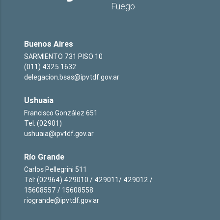
Fuego
Buenos Aires
SARMIENTO 731 PISO 10
(011) 4325 1632
delegacion.bsas@ipvtdf.gov.ar
Ushuaia
Francisco González 651
Tel: (02901)
ushuaia@ipvtdf.gov.ar
Río Grande
Carlos Pellegrini 511
Tel: (02964) 429010 / 429011/ 429012 /
15608557 / 15608558
riogrande@ipvtdf.gov.ar