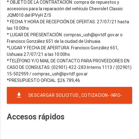
* OBJETO DE LA CONTRATACIÓN: compra de repuestos y
accesorios para la reparación del vehículo Chevrolet Classic
JQM010 del IPVyH Z/S
* FECHA Y HORA DE RECEPCIÓN DE OFERTAS: 27/07/21 hasta
las 10:00hs
* LUGAR DE PRESENTACIÓN: compras_ush@ipvtdf.gov.ar o
Francisco González 651 de la ciudad de Ushuaia.
*LUGAR Y FECHA DE APERTURA: Francisco González 651,
Ushuaia 27/07/21 a las 10:00hs
*TELÉFONO Y/O MAIL DE CONTACTO PARA PROVEEDORES EN
CASO DE CONSULTAS: (02901) 422-283 Interno 1113 / (02901)
15-502959 / compras_ush@ipvtdf.gov.ar
file_download
DESCARGAR SOLICITUD_COTIZACION--NRO-
16-EJER-2021-RAF-2350-RND-4852
Accesos rápidos