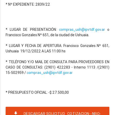
* Nº EXPEDIENTE: 2839/22
* LUGAR DE PRESENTACIÓN:
compras_ush@ipvtdf.gov.ar
o
Francisco Gonzales Nº 651, de la ciudad de Ushuaia.
* LUGAR Y FECHA DE APERTURA: Francisco Gonzales Nº 651,
Ushuaia 19/12/2022 A LAS 11:00 hs
* TELÉFONO Y/O MAIL DE CONSULTA PARA PROVEEDORES EN
CASO DE CONSULTAS: (2901) 422283 - Interno 1113 /(2901)
15-502959 /
compras_ush@ipvtdf.gov.ar
* PRESUPUESTO OFICIAL: -$ 27.500,00
file_download
DESCARGAR SOLICITUD_COTIZACION--NRO-