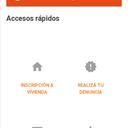
142-EJER-2022-RAF-23-RND-8672 3000
Accesos rápidos
TARJETAS ÁREA SOCIAL
home
new_releases
INSCRIPCIÓN A
REALIZÁ TU
VIVIENDA
DENUNCIA