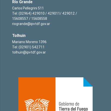
Río Grande
Carlos Pellegrini 511
Tel: (02964) 429010 / 429011/ 429012 /
15608557 / 15608558
riogrande@ipvtdf.gov.ar
Tolhuin
Mariano Moreno 1396
Tel: (02901) 542711
tolhuin@ipvtdf.gov.ar