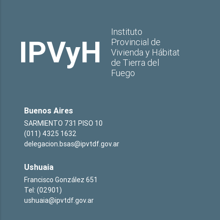
Instituto
IPVyH
Provincial de
Vivienda y Hábitat
de Tierra del
Fuego
Buenos Aires
SARMIENTO 731 PISO 10
(011) 4325 1632
delegacion.bsas@ipvtdf.gov.ar
Ushuaia
Francisco González 651
Tel: (02901)
ushuaia@ipvtdf.gov.ar