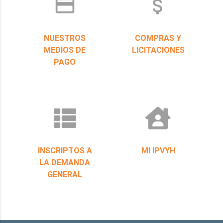
credit_card
attach_money
NUESTROS
COMPRAS Y
MEDIOS DE
LICITACIONES
PAGO
INSCRIPTOS A
MI IPVYH
LA DEMANDA
GENERAL