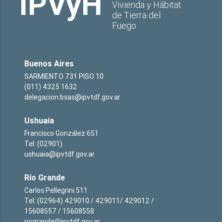
IPVyH
Vivienda y Hábitat
de Tierra del
Fuego
Buenos Aires
SARMIENTO 731 PISO 10
(011) 4325 1632
delegacion.bsas@ipvtdf.gov.ar
Ushuaia
Francisco González 651
Tel: (02901)
ushuaia@ipvtdf.gov.ar
Río Grande
Carlos Pellegrini 511
Tel: (02964) 429010 / 429011/ 429012 /
15608557 / 15608558
riogrande@ipvtdf.gov.ar