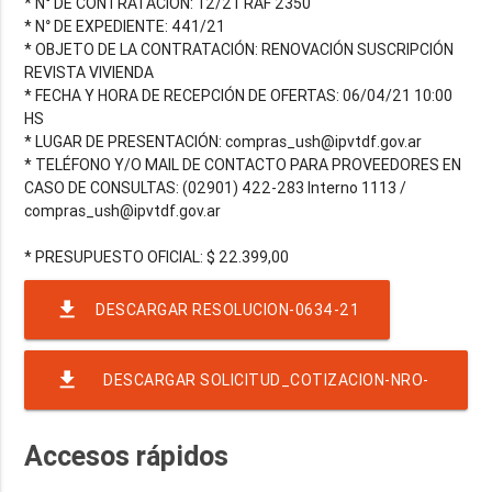
* N° DE CONTRATACIÓN: 12/21 RAF 2350
* N° DE EXPEDIENTE: 441/21
* OBJETO DE LA CONTRATACIÓN: RENOVACIÓN SUSCRIPCIÓN
REVISTA VIVIENDA
* FECHA Y HORA DE RECEPCIÓN DE OFERTAS: 06/04/21 10:00
HS
* LUGAR DE PRESENTACIÓN: compras_ush@ipvtdf.gov.ar
* TELÉFONO Y/O MAIL DE CONTACTO PARA PROVEEDORES EN
CASO DE CONSULTAS: (02901) 422-283 Interno 1113 /
compras_ush@ipvtdf.gov.ar
file_download
DESCARGAR RESOLUCION-0634-21
file_download
DESCARGAR SOLICITUD_COTIZACION-NRO-
12-EJER-2021-RAF-2350-RND-9655
Accesos rápidos