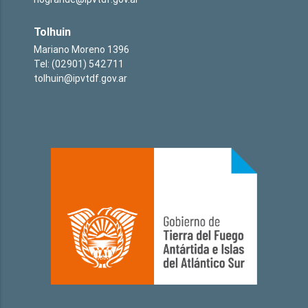
Tolhuin
Mariano Moreno 1396
Tel: (02901) 542711
tolhuin@ipvtdf.gov.ar