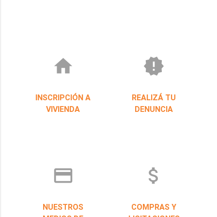
home
new_releases
INSCRIPCIÓN A
REALIZÁ TU
VIVIENDA
DENUNCIA
credit_card
attach_money
NUESTROS
COMPRAS Y