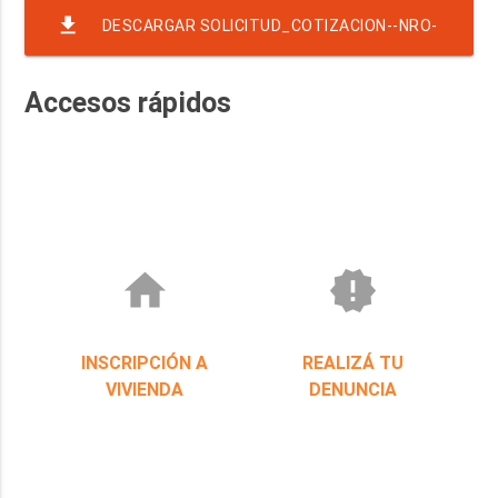
file_download
DESCARGAR SOLICITUD_COTIZACION--NRO-
12-EJER-2021-RAF-2351-RND-6668
Accesos rápidos
home
new_releases
INSCRIPCIÓN A
REALIZÁ TU
VIVIENDA
DENUNCIA