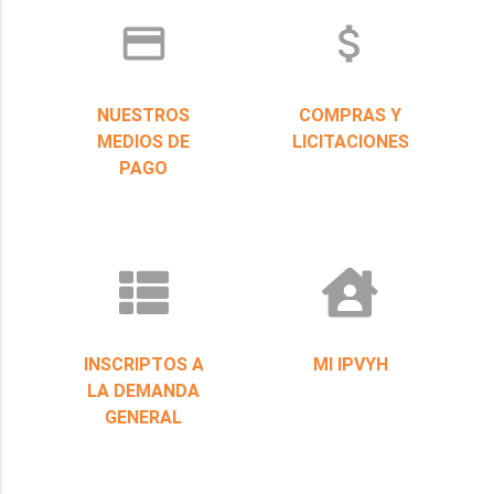
credit_card
attach_money
NUESTROS
COMPRAS Y
MEDIOS DE
LICITACIONES
PAGO
INSCRIPTOS A
MI IPVYH
LA DEMANDA
GENERAL