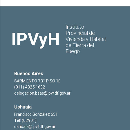
Instituto
IPVyH
Provincial de
Vivienda y Hábitat
de Tierra del
Fuego
Buenos Aires
SARMIENTO 731 PISO 10
(011) 4325 1632
delegacion.bsas@ipvtdf.gov.ar
Ushuaia
Francisco González 651
Tel: (02901)
ushuaia@ipvtdf.gov.ar