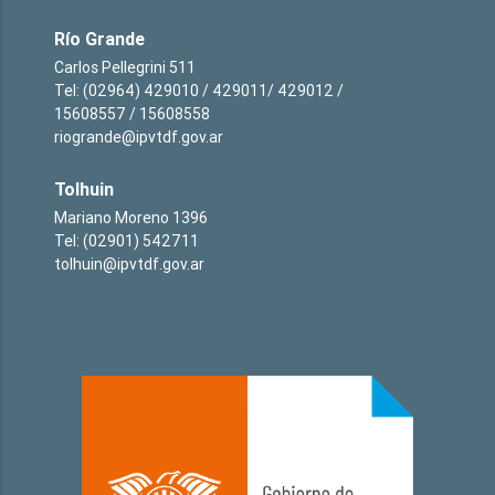
Río Grande
Carlos Pellegrini 511
Tel: (02964) 429010 / 429011/ 429012 /
15608557 / 15608558
riogrande@ipvtdf.gov.ar
Tolhuin
Mariano Moreno 1396
Tel: (02901) 542711
tolhuin@ipvtdf.gov.ar