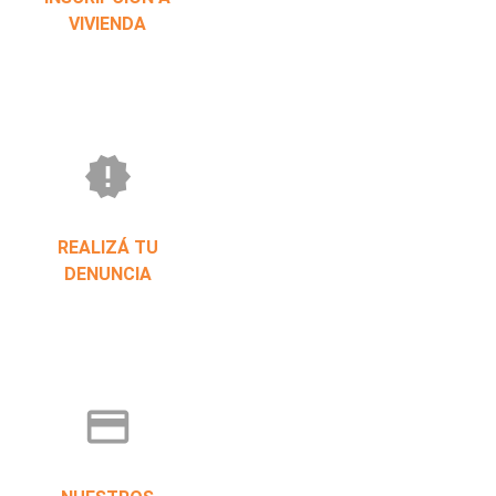
VIVIENDA
new_releases
REALIZÁ TU
DENUNCIA
credit_card