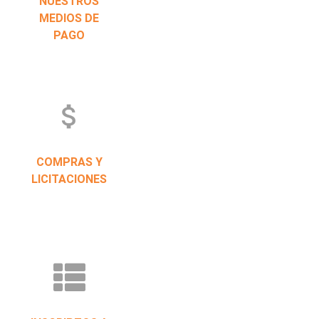
NUESTROS
MEDIOS DE
PAGO
attach_money
COMPRAS Y
LICITACIONES