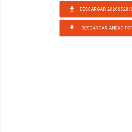
file_download
DESCARGAR 202605281
file_download
DESCARGAR ANEXO FOR