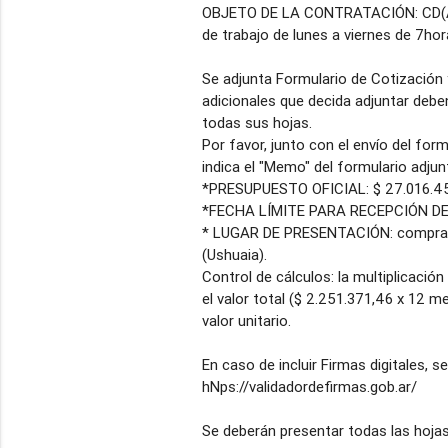
OBJETO DE LA CONTRATACIÓN: CD(AS) 
de trabajo de lunes a viernes de 7hor
Se adjunta Formulario de Cotización 
adicionales que decida adjuntar deb
todas sus hojas.
Por favor, junto con el envío del for
indica el "Memo" del formulario adjun
*PRESUPUESTO OFICIAL: $ 27.016.4
*FECHA LÍMITE PARA RECEPCIÓN DE O
* LUGAR DE PRESENTACIÓN: compras_
(Ushuaia).
Control de cálculos: la multiplicación 
el valor total ($ 2.251.371,46 x 12 m
valor unitario.
En caso de incluir Firmas digitales, se
hNps://validadordefirmas.gob.ar/