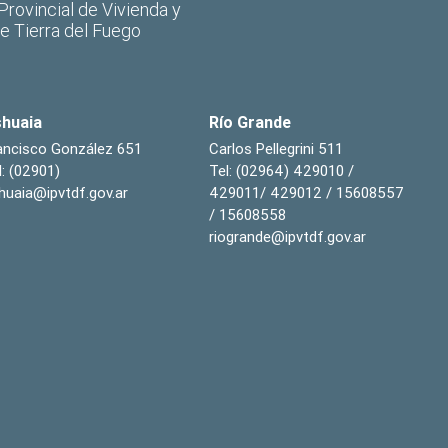
 Provincial de Vivienda y
de Tierra del Fuego
huaia
Río Grande
ancisco González 651
Carlos Pellegrini 511
l: (02901)
Tel: (02964) 429010 /
huaia@ipvtdf.gov.ar
429011/ 429012 / 15608557
/ 15608558
riogrande@ipvtdf.gov.ar