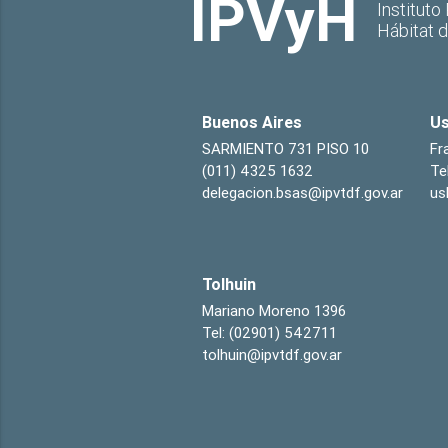
IPVyH
Instituto
Hábitat 
Buenos Aires
Us
SARMIENTO 731 PISO 10
Fr
(011) 4325 1632
Te
delegacion.bsas@ipvtdf.gov.ar
us
Tolhuin
Mariano Moreno 1396
Tel: (02901) 542711
tolhuin@ipvtdf.gov.ar