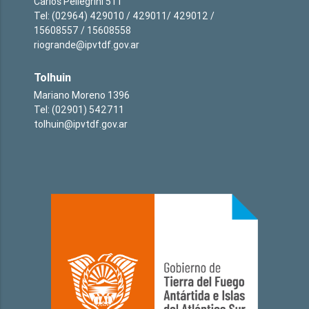
Carlos Pellegrini 511
Tel: (02964) 429010 / 429011/ 429012 /
15608557 / 15608558
riogrande@ipvtdf.gov.ar
Tolhuin
Mariano Moreno 1396
Tel: (02901) 542711
tolhuin@ipvtdf.gov.ar