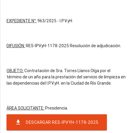
EXPEDIENTE N°:
963/2025.- I.P.V.yH.
DIFUSIÓN:
RES-IPVyH-1178-2025 Resolución de adjudicación.
OBJETO:
Contratación de Sra. Torres Llanos Olga por el
término de un año para la prestación del servicio de limpieza en
las dependencias del I.P.V.yH. en la Ciudad de Río Grande.
ÁREA SOLICITANTE:
file_download
DESCARGAR RES-IPVYH-1178-2025