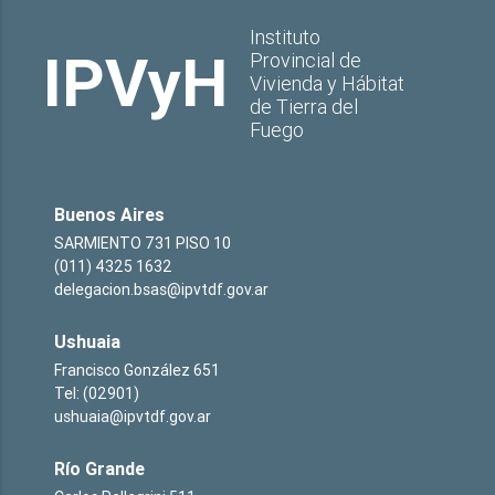
Instituto
IPVyH
Provincial de
Vivienda y Hábitat
de Tierra del
Fuego
Buenos Aires
SARMIENTO 731 PISO 10
(011) 4325 1632
delegacion.bsas@ipvtdf.gov.ar
Ushuaia
Francisco González 651
Tel: (02901)
ushuaia@ipvtdf.gov.ar
Río Grande