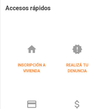
Accesos rápidos
home
new_releases
INSCRIPCIÓN A
REALIZÁ TU
VIVIENDA
DENUNCIA
credit_card
attach_money