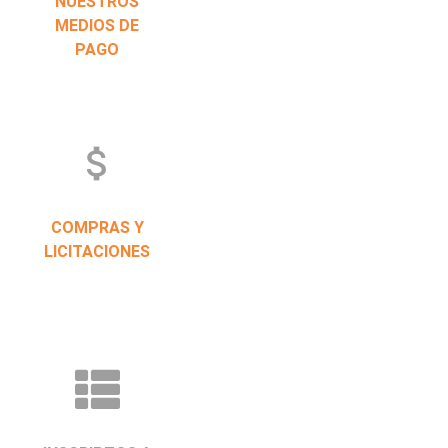
NUESTROS
MEDIOS DE
PAGO
attach_money
COMPRAS Y
LICITACIONES