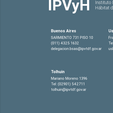
IPVyH
Instituto
Hábitat 
Buenos Aires
Us
SARMIENTO 731 PISO 10
Fr
(011) 4325 1632
Te
delegacion.bsas@ipvtdf.gov.ar
us
Tolhuin
Mariano Moreno 1396
Tel: (02901) 542711
tolhuin@ipvtdf.gov.ar