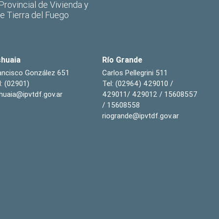
 Provincial de Vivienda y
de Tierra del Fuego
huaia
Río Grande
ancisco González 651
Carlos Pellegrini 511
l: (02901)
Tel: (02964) 429010 /
huaia@ipvtdf.gov.ar
429011/ 429012 / 15608557
/ 15608558
riogrande@ipvtdf.gov.ar