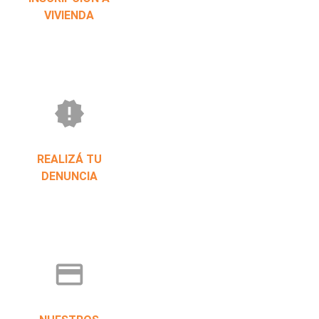
VIVIENDA
new_releases
REALIZÁ TU
DENUNCIA
credit_card