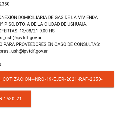
2350
NEXIÓN DOMICILIARIA DE GAS DE LA VIVIENDA
º PISO, DTO. A DE LA CIUDAD DE USHUAIA.
FERTAS: 13/08/21 9:00 HS
_ush@ipvtdf.gov.ar
O PARA PROVEEDORES EN CASO DE CONSULTAS:
pras_ush@ipvtdf.gov.ar
_COTIZACION--NRO-19-EJER-2021-RAF-2350-
RND-1955
N 1530-21