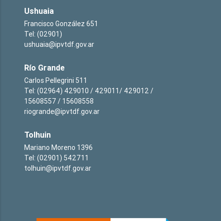
Ushuaia
Francisco González 651
Tel: (02901)
ushuaia@ipvtdf.gov.ar
Río Grande
Carlos Pellegrini 511
Tel: (02964) 429010 / 429011/ 429012 /
15608557 / 15608558
riogrande@ipvtdf.gov.ar
Tolhuin
Mariano Moreno 1396
Tel: (02901) 542711
tolhuin@ipvtdf.gov.ar