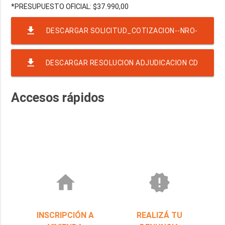
file_download
DESCARGAR SOLICITUD_COTIZACION--NRO-
10-EJER-2022-RAF-23-RND-1279
file_download
DESCARGAR RESOLUCION ADJUDICACION CD
10-2022
Accesos rápidos
home
new_releases
INSCRIPCIÓN A
REALIZÁ TU