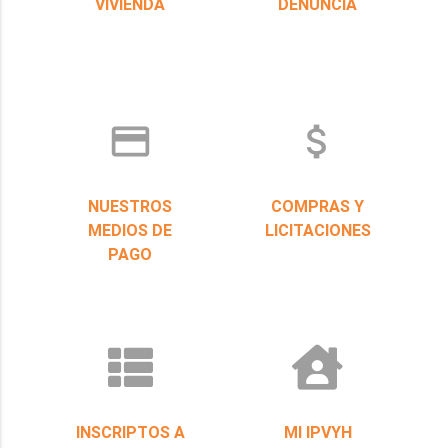
VIVIENDA
DENUNCIA
credit_card
attach_money
NUESTROS
COMPRAS Y
MEDIOS DE
LICITACIONES
PAGO
INSCRIPTOS A
MI IPVYH