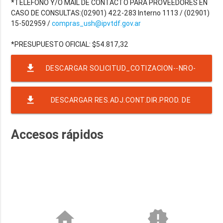
*TELÉFONO Y/O MAIL DE CONTACTO PARA PROVEEDORES EN
CASO DE CONSULTAS:(02901) 422-283 Interno 1113 / (02901)
15-502959 /
compras_ush@ipvtdf.gov.ar
file_download
DESCARGAR SOLICITUD_COTIZACION--NRO-
6-EJER-2022-RAF-2350-RND-9203
file_download
DESCARGAR RES.ADJ.CONT.DIR.PROD. DE
CAFETERIA
Accesos rápidos
home
new_releases