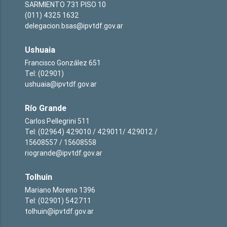
SARMIENTO 731 PISO 10
(011) 4325 1632
delegacion.bsas@ipvtdf.gov.ar
Ushuaia
Francisco González 651
Tel: (02901)
ushuaia@ipvtdf.gov.ar
Río Grande
Carlos Pellegrini 511
Tel: (02964) 429010 / 429011/ 429012 /
15608557 / 15608558
riogrande@ipvtdf.gov.ar
Tolhuin
Mariano Moreno 1396
Tel: (02901) 542711
tolhuin@ipvtdf.gov.ar