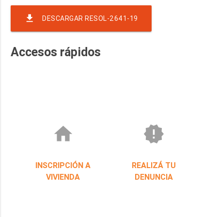
file_download
DESCARGAR RESOL-2641-19
Accesos rápidos
home
new_releases
INSCRIPCIÓN A
REALIZÁ TU
VIVIENDA
DENUNCIA