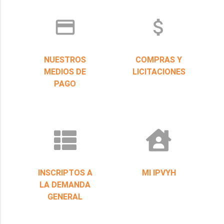
credit_card
attach_money
NUESTROS
COMPRAS Y
MEDIOS DE
LICITACIONES
PAGO
INSCRIPTOS A
MI IPVYH
LA DEMANDA
GENERAL