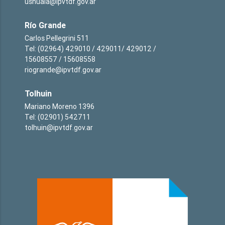
ushuaia@ipvtdf.gov.ar
Río Grande
Carlos Pellegrini 511
Tel: (02964) 429010 / 429011/ 429012 /
15608557 / 15608558
riogrande@ipvtdf.gov.ar
Tolhuin
Mariano Moreno 1396
Tel: (02901) 542711
tolhuin@ipvtdf.gov.ar