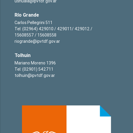
ushuaia@ipvtdf.gov.ar
Río Grande
Carlos Pellegrini 511
Tel: (02964) 429010 / 429011/ 429012 /
15608557 / 15608558
riogrande@ipvtdf.gov.ar
Tolhuin
Mariano Moreno 1396
Tel: (02901) 542711
tolhuin@ipvtdf.gov.ar