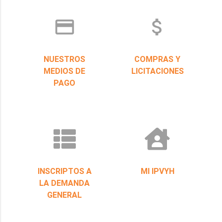
credit_card
attach_money
NUESTROS
COMPRAS Y
MEDIOS DE
LICITACIONES
PAGO
INSCRIPTOS A
MI IPVYH
LA DEMANDA
GENERAL