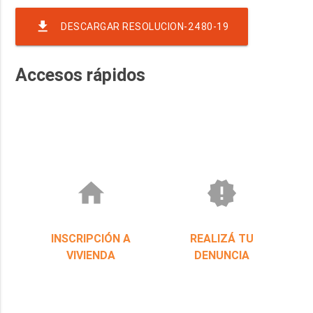
file_download
DESCARGAR RESOLUCION-2480-19
Accesos rápidos
home
new_releases
INSCRIPCIÓN A
REALIZÁ TU
VIVIENDA
DENUNCIA