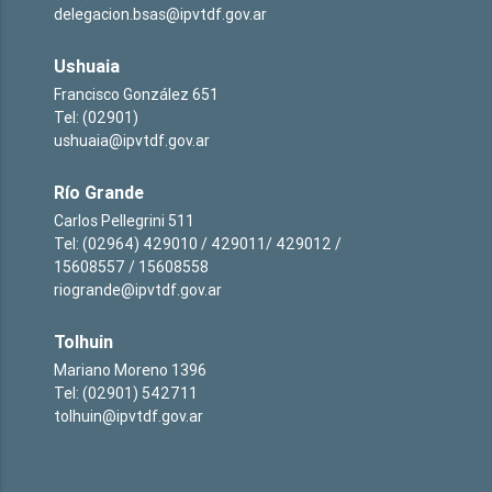
delegacion.bsas@ipvtdf.gov.ar
Ushuaia
Francisco González 651
Tel: (02901)
ushuaia@ipvtdf.gov.ar
Río Grande
Carlos Pellegrini 511
Tel: (02964) 429010 / 429011/ 429012 /
15608557 / 15608558
riogrande@ipvtdf.gov.ar
Tolhuin
Mariano Moreno 1396
Tel: (02901) 542711
tolhuin@ipvtdf.gov.ar