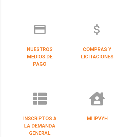
credit_card
attach_money
NUESTROS
COMPRAS Y
MEDIOS DE
LICITACIONES
PAGO
INSCRIPTOS A
MI IPVYH
LA DEMANDA
GENERAL