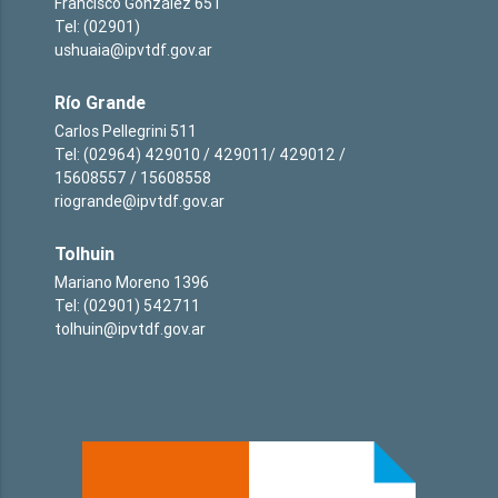
Francisco González 651
Tel: (02901)
ushuaia@ipvtdf.gov.ar
Río Grande
Carlos Pellegrini 511
Tel: (02964) 429010 / 429011/ 429012 /
15608557 / 15608558
riogrande@ipvtdf.gov.ar
Tolhuin
Mariano Moreno 1396
Tel: (02901) 542711
tolhuin@ipvtdf.gov.ar