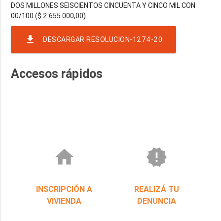
DOS MILLONES SEISCIENTOS CINCUENTA Y CINCO MIL CON
file_download
DESCARGAR RESOLUCION-1274-20
Accesos rápidos
home
new_releases
INSCRIPCIÓN A
REALIZÁ TU
VIVIENDA
DENUNCIA