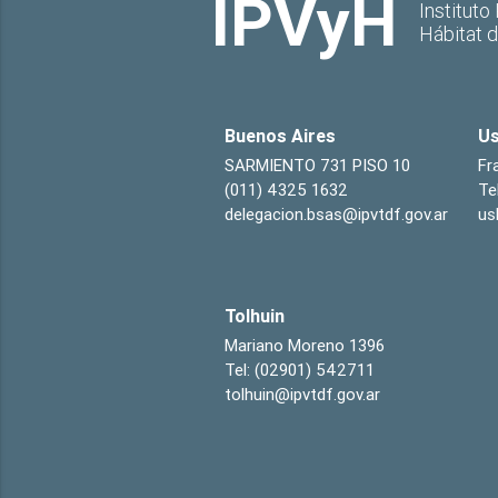
IPVyH
Instituto
Hábitat 
Buenos Aires
Us
SARMIENTO 731 PISO 10
Fr
(011) 4325 1632
Te
delegacion.bsas@ipvtdf.gov.ar
us
Tolhuin
Mariano Moreno 1396
Tel: (02901) 542711
tolhuin@ipvtdf.gov.ar