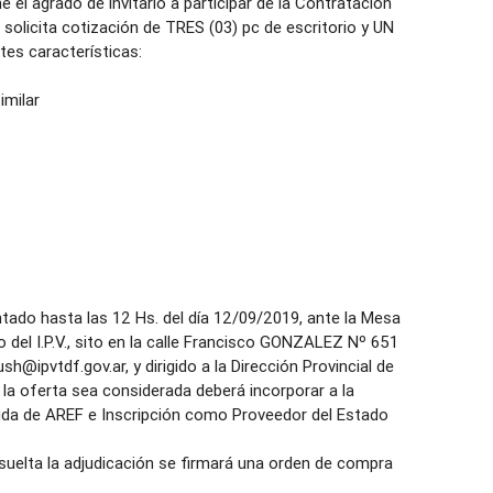
ne el agrado de invitarlo a participar de la Contratación
 solicita cotización de TRES (03) pc de escritorio y UN
tes características:
imilar
tado hasta las 12 Hs. del día 12/09/2019, ante la Mesa
o del I.P.V., sito en la calle Francisco GONZALEZ Nº 651
h@ipvtdf.gov.ar, y dirigido a la Dirección Provincial de
a oferta sea considerada deberá incorporar a la
euda de AREF e Inscripción como Proveedor del Estado
uelta la adjudicación se firmará una orden de compra