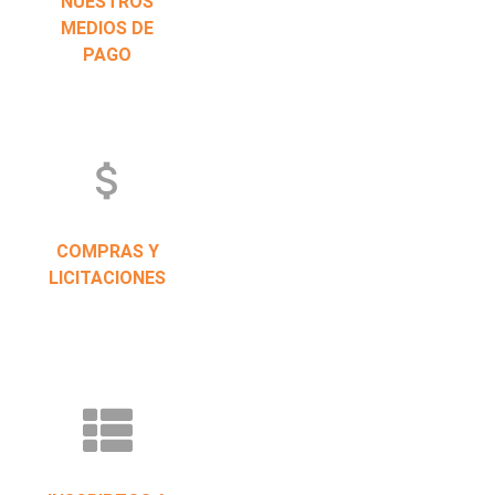
NUESTROS
MEDIOS DE
PAGO
attach_money
COMPRAS Y
LICITACIONES