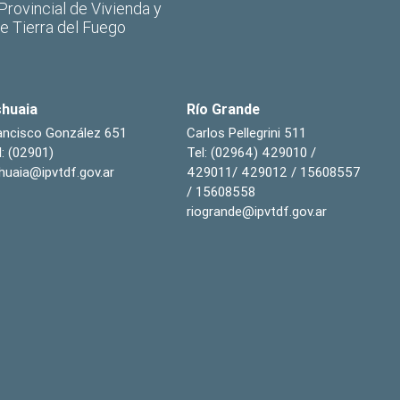
 Provincial de Vivienda y
de Tierra del Fuego
huaia
Río Grande
ancisco González 651
Carlos Pellegrini 511
l: (02901)
Tel: (02964) 429010 /
huaia@ipvtdf.gov.ar
429011/ 429012 / 15608557
/ 15608558
riogrande@ipvtdf.gov.ar