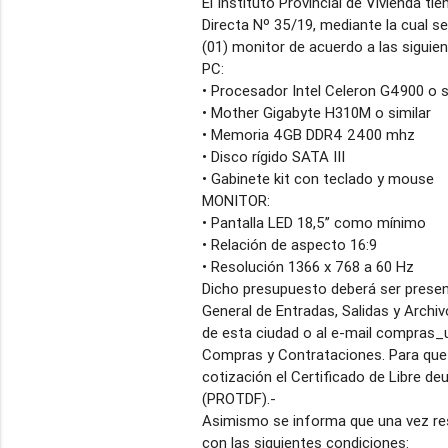
El Instituto Provincial de Vivienda tie
Directa Nº 35/19, mediante la cual se
(01) monitor de acuerdo a las siguien
PC:
• Procesador Intel Celeron G4900 o s
• Mother Gigabyte H310M o similar
• Memoria 4GB DDR4 2400 mhz
• Disco rígido SATA III
• Gabinete kit con teclado y mouse
MONITOR:
• Pantalla LED 18,5’’ como mínimo
• Relación de aspecto 16:9
• Resolución 1366 x 768 a 60 Hz
Dicho presupuesto deberá ser presen
General de Entradas, Salidas y Archiv
de esta ciudad o al e-mail compras_us
Compras y Contrataciones. Para que l
cotización el Certificado de Libre d
(PROTDF).-
Asimismo se informa que una vez res
con las siguientes condiciones: