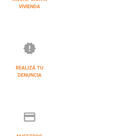
VIVIENDA
new_releases
REALIZÁ TU
DENUNCIA
credit_card