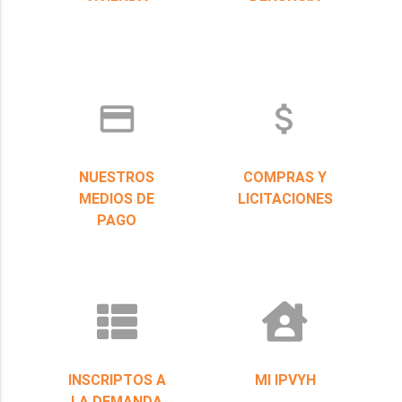
credit_card
attach_money
NUESTROS
COMPRAS Y
MEDIOS DE
LICITACIONES
PAGO
INSCRIPTOS A
MI IPVYH
LA DEMANDA