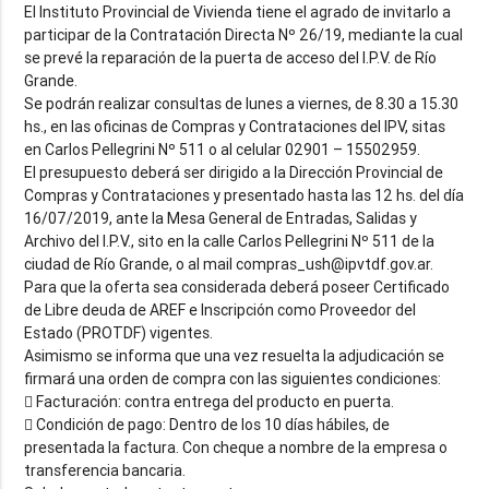
El Instituto Provincial de Vivienda tiene el agrado de invitarlo a
participar de la Contratación Directa Nº 26/19, mediante la cual
se prevé la reparación de la puerta de acceso del I.P.V. de Río
Grande.
Se podrán realizar consultas de lunes a viernes, de 8.30 a 15.30
hs., en las oficinas de Compras y Contrataciones del IPV, sitas
en Carlos Pellegrini Nº 511 o al celular 02901 – 15502959.
El presupuesto deberá ser dirigido a la Dirección Provincial de
Compras y Contrataciones y presentado hasta las 12 hs. del día
16/07/2019, ante la Mesa General de Entradas, Salidas y
Archivo del I.P.V., sito en la calle Carlos Pellegrini Nº 511 de la
ciudad de Río Grande, o al mail compras_ush@ipvtdf.gov.ar.
Para que la oferta sea considerada deberá poseer Certificado
de Libre deuda de AREF e Inscripción como Proveedor del
Estado (PROTDF) vigentes.
Asimismo se informa que una vez resuelta la adjudicación se
firmará una orden de compra con las siguientes condiciones:
 Facturación: contra entrega del producto en puerta.
 Condición de pago: Dentro de los 10 días hábiles, de
presentada la factura. Con cheque a nombre de la empresa o
transferencia bancaria.