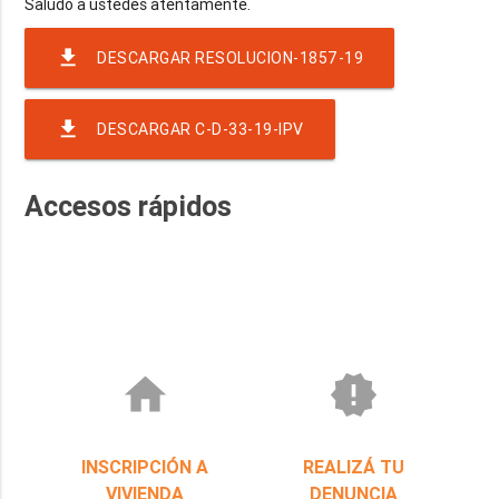
file_download
DESCARGAR RESOLUCION-1857-19
file_download
DESCARGAR C-D-33-19-IPV
Accesos rápidos
home
new_releases
INSCRIPCIÓN A
REALIZÁ TU
VIVIENDA
DENUNCIA