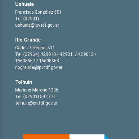
Ushuaia
Francisco González 651
Tel: (02901)
ushuaia@ipvtdf.gov.ar
Río Grande
Carlos Pellegrini 511
Tel: (02964) 429010 / 429011/ 429012 /
15608557 / 15608558
riogrande@ipvtdf.gov.ar
Tolhuin
Mariano Moreno 1396
Tel: (02901) 542711
tolhuin@ipvtdf.gov.ar