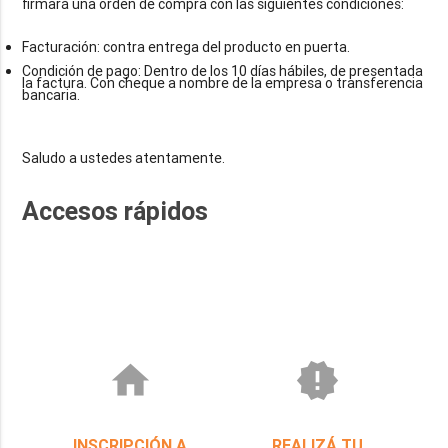
Facturación: contra entrega del producto en puerta.
Condición de pago: Dentro de los 10 días hábiles, de presentada
la factura. Con cheque a nombre de la empresa o transferencia
bancaria.
Accesos rápidos
home
new_releases
INSCRIPCIÓN A
REALIZÁ TU