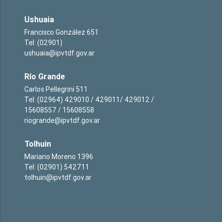
Ushuaia
Francisco González 651
Tel: (02901)
ushuaia@ipvtdf.gov.ar
Río Grande
Carlos Pellegrini 511
Tel: (02964) 429010 / 429011/ 429012 /
15608557 / 15608558
riogrande@ipvtdf.gov.ar
Tolhuin
Mariano Moreno 1396
Tel: (02901) 542711
tolhuin@ipvtdf.gov.ar