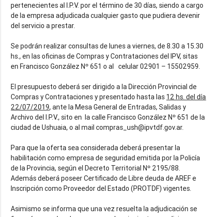
pertenecientes al I.P.V. por el término de 30 días, siendo a cargo
de la empresa adjudicada cualquier gasto que pudiera devenir
del servicio a prestar.
Se podrán realizar consultas de lunes a viernes, de 8.30 a 15.30
hs., en las oficinas de Compras y Contrataciones del IPV, sitas
en Francisco González Nº 651 o al celular 02901 – 15502959.
El presupuesto deberá ser dirigido a la Dirección Provincial de
Compras y Contrataciones y presentado hasta las
12 hs. del día
22/07/2019
, ante la Mesa General de Entradas, Salidas y
Archivo del I.P.V., sito en la calle Francisco González Nº 651 de la
ciudad de Ushuaia, o al mail compras_ush@ipvtdf.gov.ar.
Para que la oferta sea considerada deberá presentar la
habilitación como empresa de seguridad emitida por la Policía
de la Provincia, según el Decreto Territorial Nº 2195/88.
Además deberá poseer Certificado de Libre deuda de AREF e
Inscripción como Proveedor del Estado (PROTDF) vigentes.
Asimismo se informa que una vez resuelta la adjudicación se