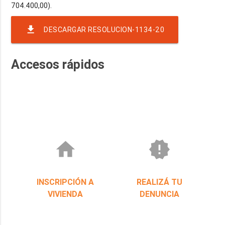
file_download
DESCARGAR RESOLUCION-1134-20
Accesos rápidos
home
new_releases
INSCRIPCIÓN A
REALIZÁ TU
VIVIENDA
DENUNCIA