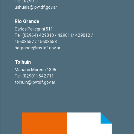
Tel: (02901)
ushuaia@ipvtdf.gov.ar
Río Grande
Carlos Pellegrini 511
Tel: (02964) 429010 / 429011/ 429012 /
15608557 / 15608558
riogrande@ipvtdf.gov.ar
Tolhuin
Mariano Moreno 1396
Tel: (02901) 542711
tolhuin@ipvtdf.gov.ar