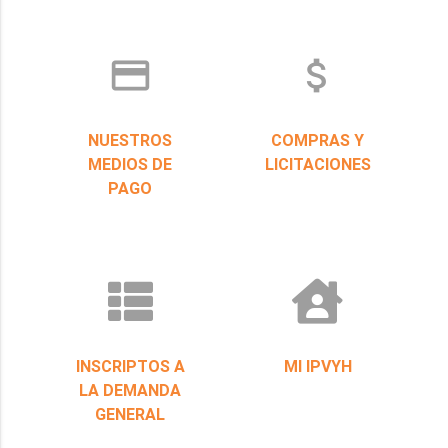
credit_card
attach_money
NUESTROS
COMPRAS Y
MEDIOS DE
LICITACIONES
PAGO
INSCRIPTOS A
MI IPVYH
LA DEMANDA
GENERAL