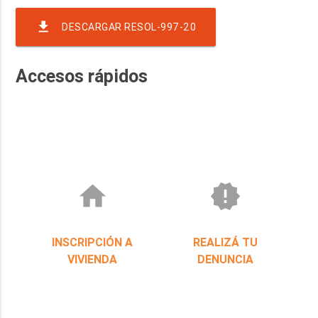
file_download
DESCARGAR RESOL-997-20
Accesos rápidos
home
new_releases
INSCRIPCIÓN A
REALIZÁ TU
VIVIENDA
DENUNCIA