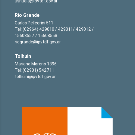
ushuaia@ipvtdf.gov.ar
Río Grande
Carlos Pellegrini 511
Tel: (02964) 429010 / 429011/ 429012 /
15608557 / 15608558
riogrande@ipvtdf.gov.ar
Tolhuin
Mariano Moreno 1396
Tel: (02901) 542711
tolhuin@ipvtdf.gov.ar