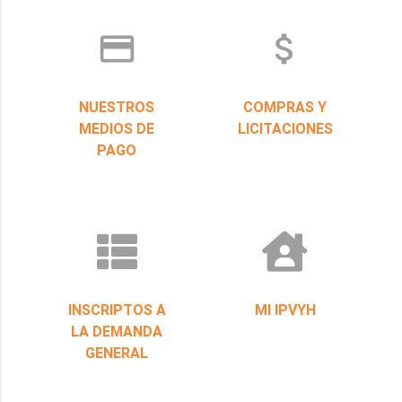
credit_card
attach_money
NUESTROS
COMPRAS Y
MEDIOS DE
LICITACIONES
PAGO
INSCRIPTOS A
MI IPVYH
LA DEMANDA
GENERAL