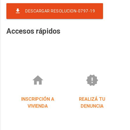
file_download
DESCARGAR RESOLUCION-0797-19
Accesos rápidos
home
new_releases
INSCRIPCIÓN A
REALIZÁ TU
VIVIENDA
DENUNCIA