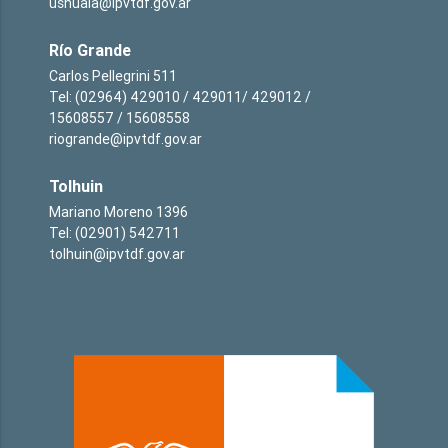
ushuaia@ipvtdf.gov.ar
Río Grande
Carlos Pellegrini 511
Tel: (02964) 429010 / 429011/ 429012 /
15608557 / 15608558
riogrande@ipvtdf.gov.ar
Tolhuin
Mariano Moreno 1396
Tel: (02901) 542711
tolhuin@ipvtdf.gov.ar