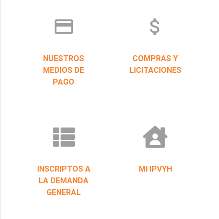
credit_card
attach_money
NUESTROS
COMPRAS Y
MEDIOS DE
LICITACIONES
PAGO
INSCRIPTOS A
MI IPVYH
LA DEMANDA
GENERAL