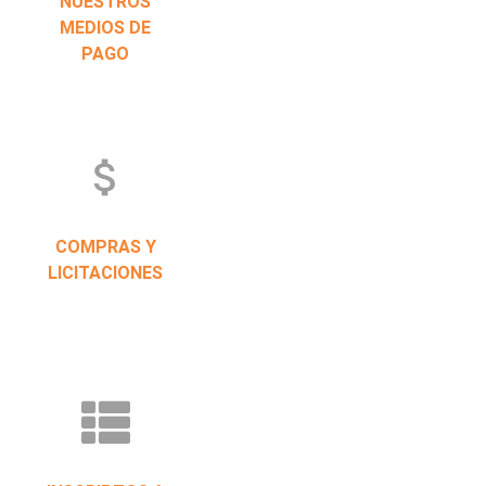
NUESTROS
MEDIOS DE
PAGO
attach_money
COMPRAS Y
LICITACIONES