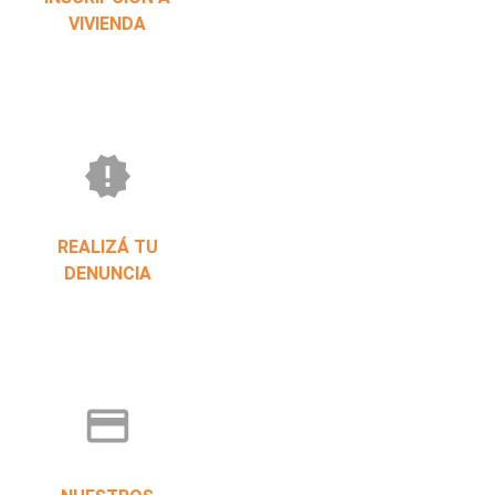
VIVIENDA
new_releases
REALIZÁ TU
DENUNCIA
credit_card