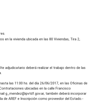
res.
s en la vivienda ubicada en las 80 Viviendas, Tira 2,
e adjudicatario deberá realizar el trabajo dentro de las
.
sta las 11:00 hs. del día 26/06/2017, en las Oficinas de
 Contrataciones ubicadas en la calle Francisco
ail g_mendez@ipvtdf.gov.ar, también deberá incorporar
euda de AREF e Inscripción como proveedor del Estado.-