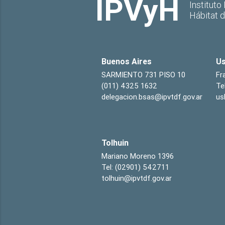
IPVyH
Instituto
Hábitat 
Buenos Aires
Us
SARMIENTO 731 PISO 10
Fr
(011) 4325 1632
Te
delegacion.bsas@ipvtdf.gov.ar
us
Tolhuin
Mariano Moreno 1396
Tel: (02901) 542711
tolhuin@ipvtdf.gov.ar