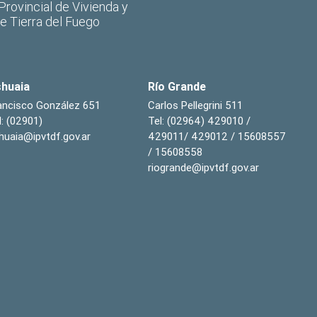
 Provincial de Vivienda y
de Tierra del Fuego
huaia
Río Grande
ancisco González 651
Carlos Pellegrini 511
l: (02901)
Tel: (02964) 429010 /
huaia@ipvtdf.gov.ar
429011/ 429012 / 15608557
/ 15608558
riogrande@ipvtdf.gov.ar