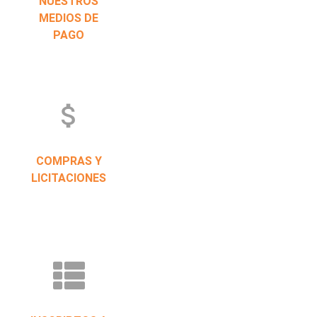
NUESTROS
MEDIOS DE
PAGO
attach_money
COMPRAS Y
LICITACIONES