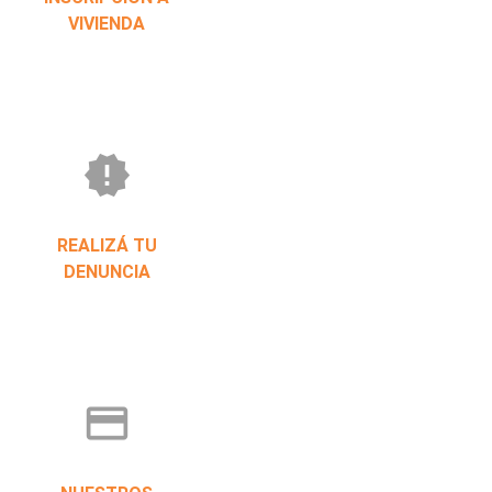
VIVIENDA
new_releases
REALIZÁ TU
DENUNCIA
credit_card