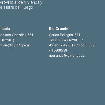
 Provincial de Vivienda y
de Tierra del Fuego
huaia
Río Grande
ancisco González 651
Carlos Pellegrini 511
l: (02901)
Tel: (02964) 429010 /
huaia@ipvtdf.gov.ar
429011/ 429012 / 15608557
/ 15608558
riogrande@ipvtdf.gov.ar