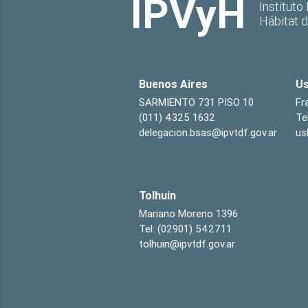
IPVyH
Instituto
Hábitat 
Buenos Aires
Us
SARMIENTO 731 PISO 10
Fr
(011) 4325 1632
Te
delegacion.bsas@ipvtdf.gov.ar
us
Tolhuin
Mariano Moreno 1396
Tel: (02901) 542711
tolhuin@ipvtdf.gov.ar