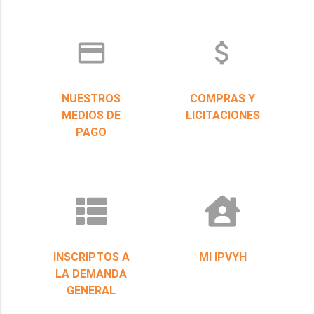
credit_card
attach_money
NUESTROS
COMPRAS Y
MEDIOS DE
LICITACIONES
PAGO
INSCRIPTOS A
MI IPVYH
LA DEMANDA
GENERAL