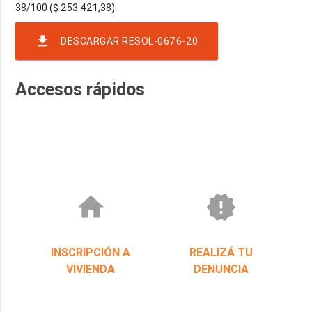
file_download
DESCARGAR RESOL-0676-20
Accesos rápidos
home
new_releases
INSCRIPCIÓN A
REALIZÁ TU
VIVIENDA
DENUNCIA