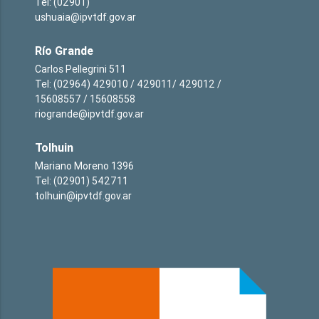
Tel: (02901)
ushuaia@ipvtdf.gov.ar
Río Grande
Carlos Pellegrini 511
Tel: (02964) 429010 / 429011/ 429012 /
15608557 / 15608558
riogrande@ipvtdf.gov.ar
Tolhuin
Mariano Moreno 1396
Tel: (02901) 542711
tolhuin@ipvtdf.gov.ar