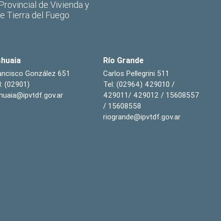
 Provincial de Vivienda y
de Tierra del Fuego
huaia
Río Grande
ancisco González 651
Carlos Pellegrini 511
l: (02901)
Tel: (02964) 429010 /
huaia@ipvtdf.gov.ar
429011/ 429012 / 15608557
/ 15608558
riogrande@ipvtdf.gov.ar