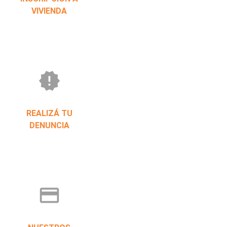
VIVIENDA
new_releases
REALIZÁ TU
DENUNCIA
credit_card