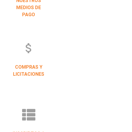
NUESTROS
MEDIOS DE
PAGO
attach_money
COMPRAS Y
LICITACIONES