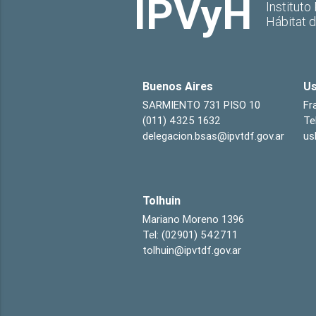
IPVyH
Instituto
Hábitat 
Buenos Aires
Us
SARMIENTO 731 PISO 10
Fr
(011) 4325 1632
Te
delegacion.bsas@ipvtdf.gov.ar
us
Tolhuin
Mariano Moreno 1396
Tel: (02901) 542711
tolhuin@ipvtdf.gov.ar