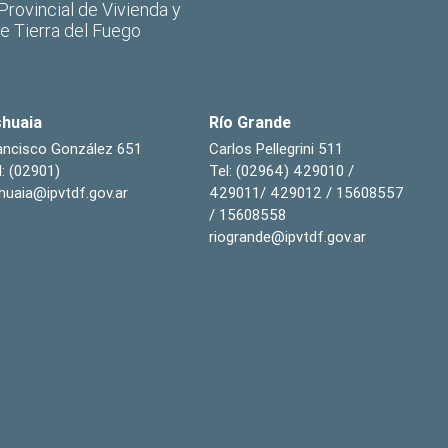
 Provincial de Vivienda y
de Tierra del Fuego
huaia
Río Grande
ancisco González 651
Carlos Pellegrini 511
l: (02901)
Tel: (02964) 429010 /
huaia@ipvtdf.gov.ar
429011/ 429012 / 15608557
/ 15608558
riogrande@ipvtdf.gov.ar