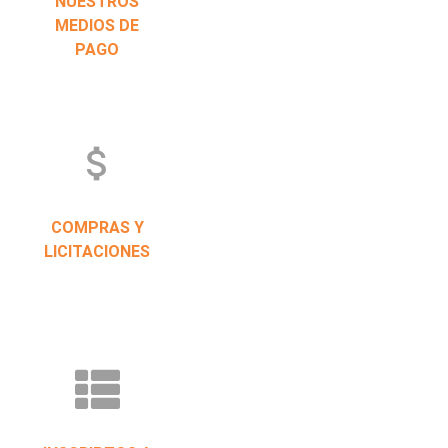
NUESTROS
MEDIOS DE
PAGO
attach_money
COMPRAS Y
LICITACIONES