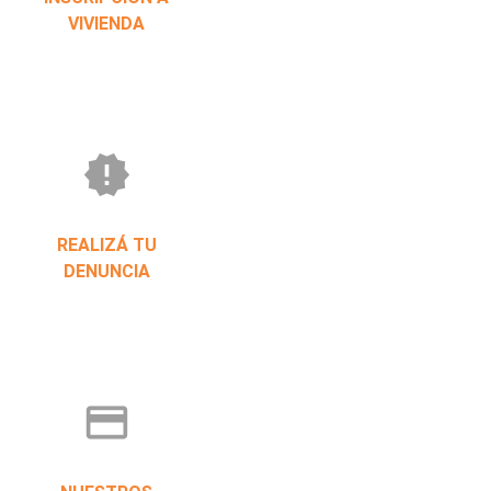
VIVIENDA
new_releases
REALIZÁ TU
DENUNCIA
credit_card