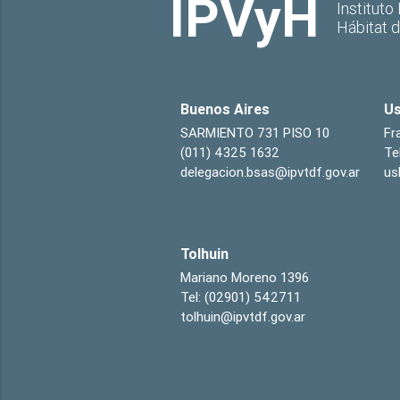
IPVyH
Instituto
Hábitat 
Buenos Aires
Us
SARMIENTO 731 PISO 10
Fr
(011) 4325 1632
Te
delegacion.bsas@ipvtdf.gov.ar
us
Tolhuin
Mariano Moreno 1396
Tel: (02901) 542711
tolhuin@ipvtdf.gov.ar