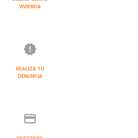
VIVIENDA
new_releases
REALIZÁ TU
DENUNCIA
credit_card