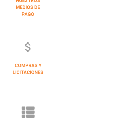
NUESTROS
MEDIOS DE
PAGO
attach_money
COMPRAS Y
LICITACIONES