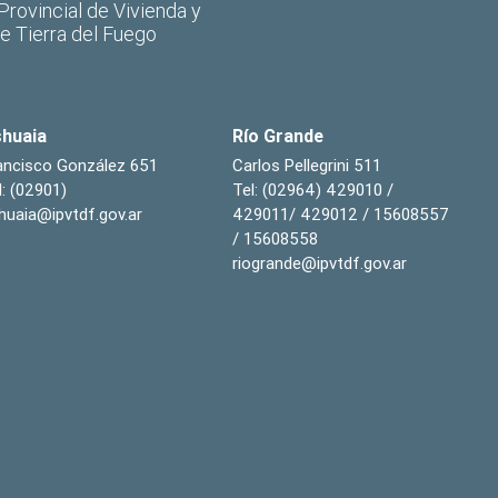
 Provincial de Vivienda y
de Tierra del Fuego
huaia
Río Grande
ancisco González 651
Carlos Pellegrini 511
l: (02901)
Tel: (02964) 429010 /
huaia@ipvtdf.gov.ar
429011/ 429012 / 15608557
/ 15608558
riogrande@ipvtdf.gov.ar