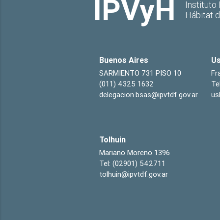
IPVyH
Instituto
Hábitat 
Buenos Aires
Us
SARMIENTO 731 PISO 10
Fr
(011) 4325 1632
Te
delegacion.bsas@ipvtdf.gov.ar
us
Tolhuin
Mariano Moreno 1396
Tel: (02901) 542711
tolhuin@ipvtdf.gov.ar