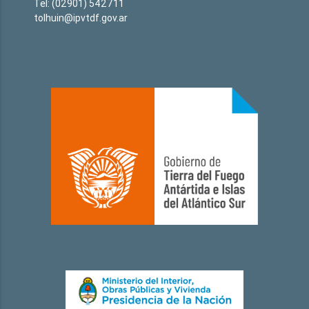
Tel: (02901) 542711
tolhuin@ipvtdf.gov.ar