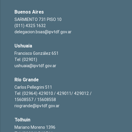
Buenos Aires
SARMIENTO 731 PISO 10
(011) 4325 1632
delegacion.bsas@ipvtdf.gov.ar
Ushuaia
Francisco González 651
Tel: (02901)
ushuaia@ipvtdf.gov.ar
Río Grande
Carlos Pellegrini 511
Tel: (02964) 429010 / 429011/ 429012 /
15608557 / 15608558
riogrande@ipvtdf.gov.ar
Tolhuin
Mariano Moreno 1396