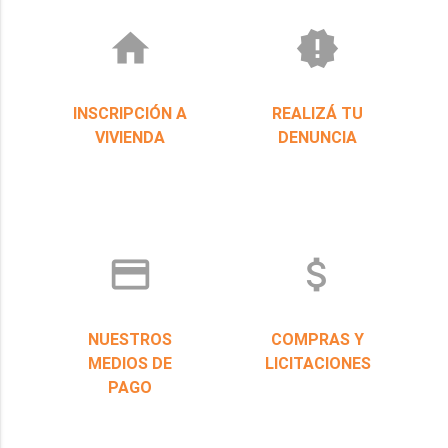
home
new_releases
INSCRIPCIÓN A
REALIZÁ TU
VIVIENDA
DENUNCIA
credit_card
attach_money
NUESTROS
COMPRAS Y
MEDIOS DE
LICITACIONES
PAGO