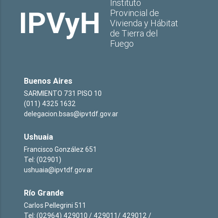
Instituto
IPVyH
Provincial de
Vivienda y Hábitat
de Tierra del
Fuego
Buenos Aires
SARMIENTO 731 PISO 10
(011) 4325 1632
delegacion.bsas@ipvtdf.gov.ar
Ushuaia
Francisco González 651
Tel: (02901)
ushuaia@ipvtdf.gov.ar
Río Grande
Carlos Pellegrini 511
Tel: (02964) 429010 / 429011/ 429012 /