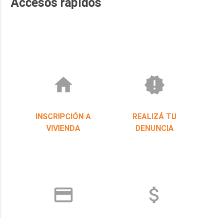
Accesos rápidos
home
new_releases
INSCRIPCIÓN A
REALIZÁ TU
VIVIENDA
DENUNCIA
credit_card
attach_money