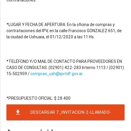
*LUGAR Y FECHA DE APERTURA: En la oficina de compras y
contrataciones del IPV, en la calle Francisco GONZALEZ 651, de
la ciudad de Ushuaia, el 01/12/2020 a las 11 Hs.
*TELÉFONO Y/O MAIL DE CONTACTO PARA PROVEEDORES EN
CASO DE CONSULTAS: (02901) 422-283 Interno 1113 / (02901)
15-502959 /
compras_ush@ipvtdf.gov.ar
file_download
DESCARGAR 7_INVITACION-2-LLAMADO-
CONT-DIR-05-20-CARTUCHOS-PLOTTER