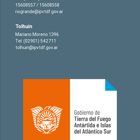
15608557 / 15608558
riogrande@ipvtdf.gov.ar
Tolhuin
Mariano Moreno 1396
Tel: (02901) 542711
tolhuin@ipvtdf.gov.ar