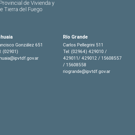
 Provincial de Vivienda y
de Tierra del Fuego
huaia
Río Grande
ancisco González 651
Carlos Pellegrini 511
l: (02901)
Tel: (02964) 429010 /
huaia@ipvtdf.gov.ar
429011/ 429012 / 15608557
/ 15608558
riogrande@ipvtdf.gov.ar