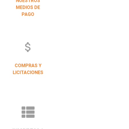
NUESTROS
MEDIOS DE
PAGO
attach_money
COMPRAS Y
LICITACIONES