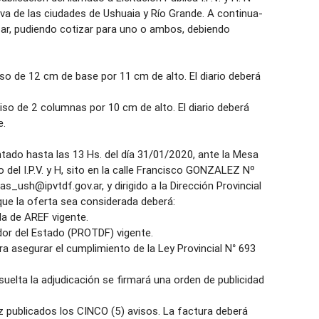
iva de las ciudades de Ushuaia y Río Grande. A continua-
izar, pudiendo cotizar para uno o ambos, debiendo
so de 12 cm de base por 11 cm de alto. El diario deberá
iso de 2 columnas por 10 cm de alto. El diario deberá
e.
ado hasta las 13 Hs. del día 31/01/2020, ante la Mesa
o del I.P.V. y H, sito en la calle Francisco GONZALEZ Nº
s_ush@ipvtdf.gov.ar, y dirigido a la Dirección Provincial
ue la oferta sea considerada deberá:
da de AREF vigente.
dor del Estado (PROTDF) vigente.
ra asegurar el cumplimiento de la Ley Provincial N° 693
elta la adjudicación se firmará una orden de publicidad
z publicados los CINCO (5) avisos. La factura deberá