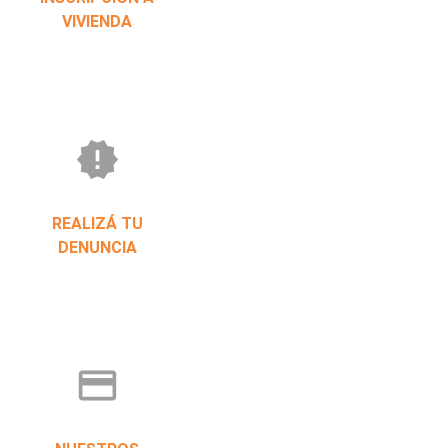
VIVIENDA
new_releases
REALIZÁ TU
DENUNCIA
credit_card