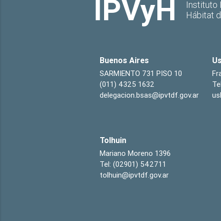
IPVyH
Instituto
Hábitat 
Buenos Aires
Us
SARMIENTO 731 PISO 10
Fr
(011) 4325 1632
Te
delegacion.bsas@ipvtdf.gov.ar
us
Tolhuin
Mariano Moreno 1396
Tel: (02901) 542711
tolhuin@ipvtdf.gov.ar