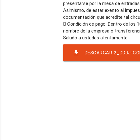
presentarse por la mesa de entradas de
Asimismo, de estar exento al impuest
documentación que acredite tal circ
 Condición de pago: Dentro de los 1
nombre de la empresa o transferenci
file_download
DESCARGAR 2_DDJJ-CO