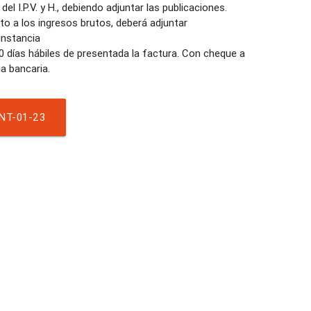
l I.P.V. y H., debiendo adjuntar las publicaciones.
o a los ingresos brutos, deberá adjuntar
unstancia
0 días hábiles de presentada la factura. Con cheque a
a bancaria.
NT-01-23