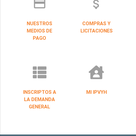
credit_card
attach_money
NUESTROS
COMPRAS Y
MEDIOS DE
LICITACIONES
PAGO
INSCRIPTOS A
MI IPVYH
LA DEMANDA
GENERAL