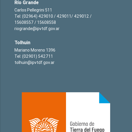
Río Grande
Carlos Pellegrini 511
Tel: (02964) 429010 / 429011/ 429012 /
15608557 / 15608558
riogrande@ipvtdf.gov.ar
Tolhuin
Mariano Moreno 1396
Tel: (02901) 542711
tolhuin@ipvtdf.gov.ar