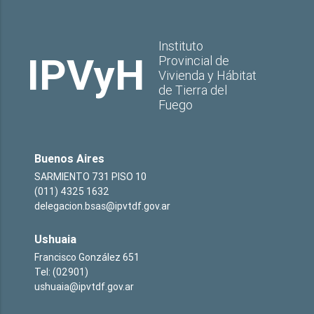
Instituto
IPVyH
Provincial de
Vivienda y Hábitat
de Tierra del
Fuego
Buenos Aires
SARMIENTO 731 PISO 10
(011) 4325 1632
delegacion.bsas@ipvtdf.gov.ar
Ushuaia
Francisco González 651
Tel: (02901)
ushuaia@ipvtdf.gov.ar