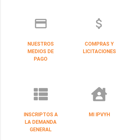
credit_card
attach_money
NUESTROS
COMPRAS Y
MEDIOS DE
LICITACIONES
PAGO
INSCRIPTOS A
MI IPVYH
LA DEMANDA
GENERAL