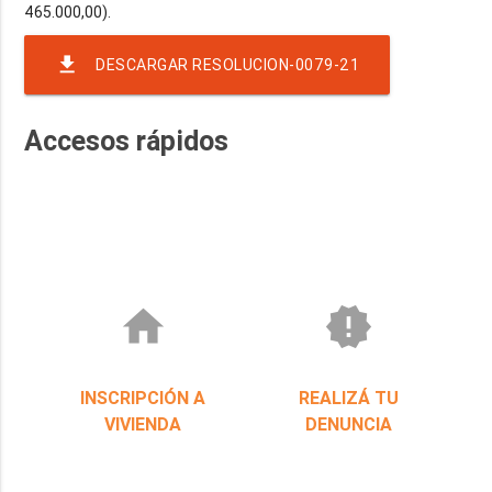
file_download
DESCARGAR RESOLUCION-0079-21
Accesos rápidos
home
new_releases
INSCRIPCIÓN A
REALIZÁ TU
VIVIENDA
DENUNCIA