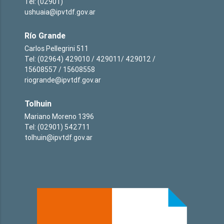
Tel: (02901)
ushuaia@ipvtdf.gov.ar
Río Grande
Carlos Pellegrini 511
Tel: (02964) 429010 / 429011/ 429012 /
15608557 / 15608558
riogrande@ipvtdf.gov.ar
Tolhuin
Mariano Moreno 1396
Tel: (02901) 542711
tolhuin@ipvtdf.gov.ar