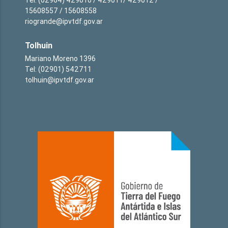
15608557 / 15608558
riogrande@ipvtdf.gov.ar
Tolhuin
Mariano Moreno 1396
Tel: (02901) 542711
tolhuin@ipvtdf.gov.ar