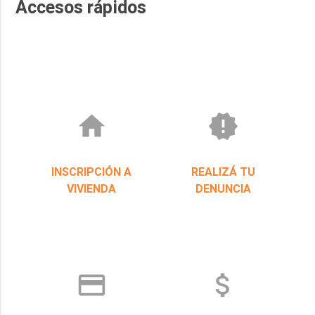
Accesos rápidos
home
new_releases
INSCRIPCIÓN A
REALIZÁ TU
VIVIENDA
DENUNCIA
credit_card
attach_money