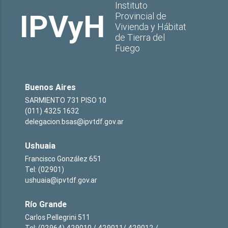
Instituto
IPVyH
Provincial de
Vivienda y Hábitat
de Tierra del
Fuego
Buenos Aires
SARMIENTO 731 PISO 10
(011) 4325 1632
delegacion.bsas@ipvtdf.gov.ar
Ushuaia
Francisco González 651
Tel: (02901)
ushuaia@ipvtdf.gov.ar
Río Grande
Carlos Pellegrini 511
Tel: (02964) 429010 / 429011/ 429012 /